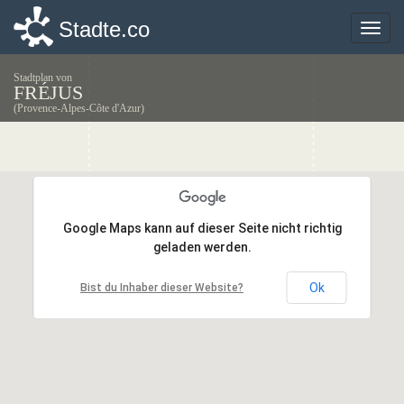
Stadte.co
Stadte.co
Toggle
Toggle
naviga
naviga
Stadtplan von
FRÉJUS
(Provence-Alpes-Côte d'Azur)
Google Maps kann auf dieser Seite nicht richtig
Google Maps kann auf dieser Seite nicht richtig
geladen werden.
geladen werden.
Ok
Ok
Bist du Inhaber dieser Website?
Bist du Inhaber dieser Website?