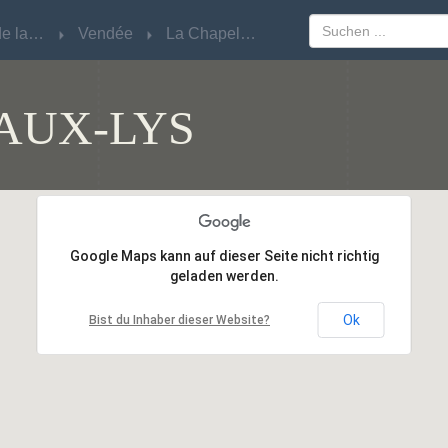
Pays de la Loire
Pays de la Loire
Vendée
Vendée
La Chapelle-aux-Lys
La Chapelle-aux-Lys
AUX-LYS
Google Maps kann auf dieser Seite nicht richtig
Google Maps kann auf dieser Seite nicht richtig
geladen werden.
geladen werden.
Ok
Ok
Bist du Inhaber dieser Website?
Bist du Inhaber dieser Website?