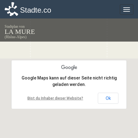
Stadte.co
Stadte.co
Toggle
Toggle
naviga
naviga
Stadtplan von
LA MURE
(Rhône-Alpes)
Google Maps kann auf dieser Seite nicht richtig
Google Maps kann auf dieser Seite nicht richtig
geladen werden.
geladen werden.
Ok
Ok
Bist du Inhaber dieser Website?
Bist du Inhaber dieser Website?