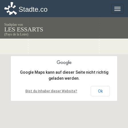
Stadte.co
Stadte.co
Toggle
Toggle
naviga
naviga
Stadtplan von
LES ESSARTS
(Pays de la Loire)
Google Maps kann auf dieser Seite nicht richtig
Google Maps kann auf dieser Seite nicht richtig
geladen werden.
geladen werden.
Ok
Ok
Bist du Inhaber dieser Website?
Bist du Inhaber dieser Website?