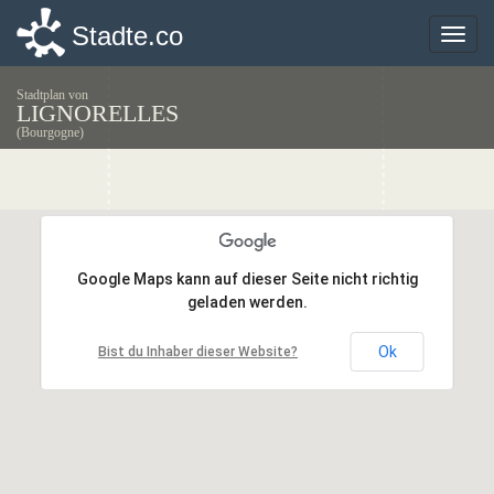
Stadte.co
Stadte.co
Toggle
Toggle
naviga
naviga
Stadtplan von
LIGNORELLES
(Bourgogne)
Google Maps kann auf dieser Seite nicht richtig
Google Maps kann auf dieser Seite nicht richtig
geladen werden.
geladen werden.
Ok
Ok
Bist du Inhaber dieser Website?
Bist du Inhaber dieser Website?