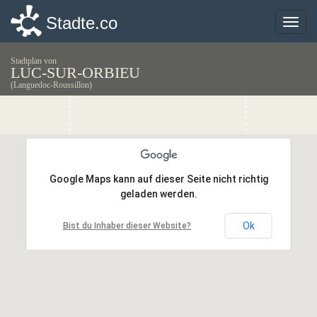
Stadte.co
Stadte.co
Toggle
Toggle
naviga
naviga
Stadtplan von
LUC-SUR-ORBIEU
(Languedoc-Roussillon)
Google Maps kann auf dieser Seite nicht richtig
Google Maps kann auf dieser Seite nicht richtig
geladen werden.
geladen werden.
Ok
Ok
Bist du Inhaber dieser Website?
Bist du Inhaber dieser Website?