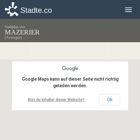
Stadte.co
Stadte.co
Toggle
Toggle
naviga
naviga
Stadtplan von
MAZERIER
(Auvergne)
Google Maps kann auf dieser Seite nicht richtig
Google Maps kann auf dieser Seite nicht richtig
geladen werden.
geladen werden.
Ok
Ok
Bist du Inhaber dieser Website?
Bist du Inhaber dieser Website?