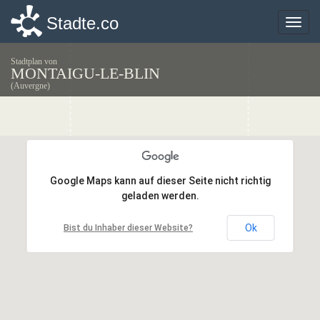
Stadte.co
Stadte.co
Toggle
Toggle
naviga
naviga
Stadtplan von
MONTAIGU-LE-BLIN
(Auvergne)
Google Maps kann auf dieser Seite nicht richtig
Google Maps kann auf dieser Seite nicht richtig
geladen werden.
geladen werden.
Ok
Ok
Bist du Inhaber dieser Website?
Bist du Inhaber dieser Website?