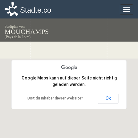
Stadte.co
Stadte.co
Toggle
Toggle
naviga
naviga
Stadtplan von
MOUCHAMPS
(Pays de la Loire)
Google Maps kann auf dieser Seite nicht richtig
Google Maps kann auf dieser Seite nicht richtig
geladen werden.
geladen werden.
Ok
Ok
Bist du Inhaber dieser Website?
Bist du Inhaber dieser Website?