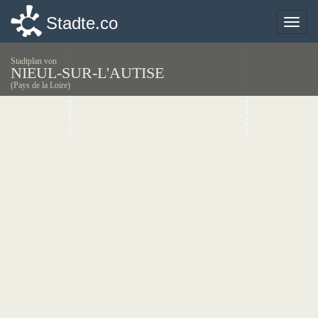
Stadte.co
Stadte.co
Toggle
Toggle
naviga
naviga
Stadtplan von
NIEUL-SUR-L'AUTISE
(Pays de la Loire)