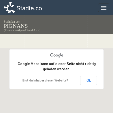
Stadte.co
Stadte.co
Toggle
Toggle
naviga
naviga
Stadtplan von
PIGNANS
(Provence-Alpes-Côte d'Azur)
Google Maps kann auf dieser Seite nicht richtig
Google Maps kann auf dieser Seite nicht richtig
geladen werden.
geladen werden.
Ok
Ok
Bist du Inhaber dieser Website?
Bist du Inhaber dieser Website?