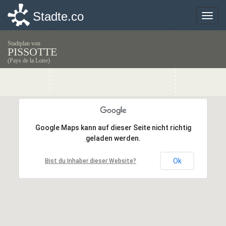
Stadte.co
Stadte.co
Toggle
Toggle
naviga
naviga
Stadtplan von
PISSOTTE
(Pays de la Loire)
Google Maps kann auf dieser Seite nicht richtig
Google Maps kann auf dieser Seite nicht richtig
geladen werden.
geladen werden.
Ok
Ok
Bist du Inhaber dieser Website?
Bist du Inhaber dieser Website?