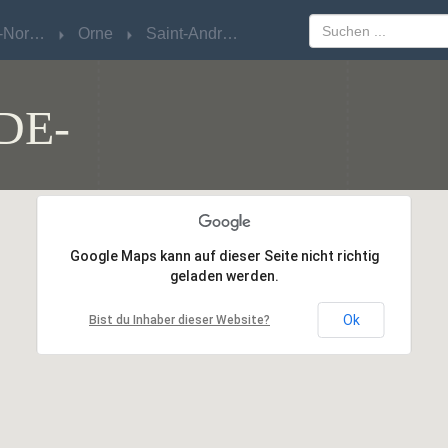
Basse-Normandie
Basse-Normandie
Orne
Orne
Saint-André-de-Messei
Saint-André-de-Messei
DE-
Google Maps kann auf dieser Seite nicht richtig
Google Maps kann auf dieser Seite nicht richtig
geladen werden.
geladen werden.
Ok
Ok
Bist du Inhaber dieser Website?
Bist du Inhaber dieser Website?