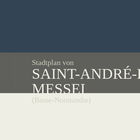
Stadtplan von
SAINT-ANDRÉ-
MESSEI
(Basse-Normandie)