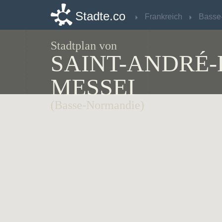
Stadte.co
Stadte.co
Frankreich
Frankreich
Stadtplan von
SAINT-ANDRÉ-
MESSEI
(Basse-Normandie)