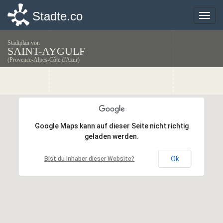
Stadte.co
Stadte.co
Toggle
Toggle
naviga
naviga
Stadtplan von
SAINT-AYGULF
(Provence-Alpes-Côte d'Azur)
Google Maps kann auf dieser Seite nicht richtig
Google Maps kann auf dieser Seite nicht richtig
geladen werden.
geladen werden.
Ok
Ok
Bist du Inhaber dieser Website?
Bist du Inhaber dieser Website?