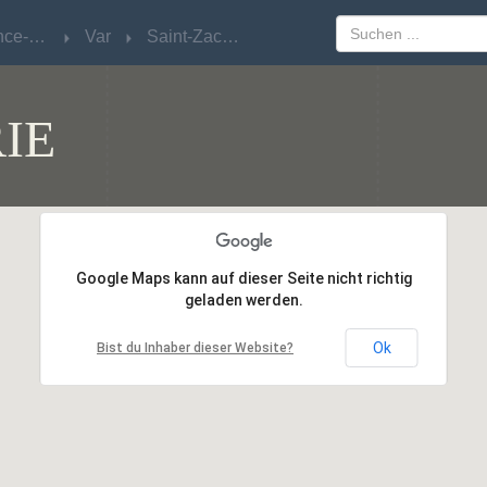
Provence-Alpes-Côte d'Azur
Provence-Alpes-Côte d'Azur
Var
Var
Saint-Zacharie
Saint-Zacharie
IE
Google Maps kann auf dieser Seite nicht richtig
Google Maps kann auf dieser Seite nicht richtig
geladen werden.
geladen werden.
Ok
Ok
Bist du Inhaber dieser Website?
Bist du Inhaber dieser Website?