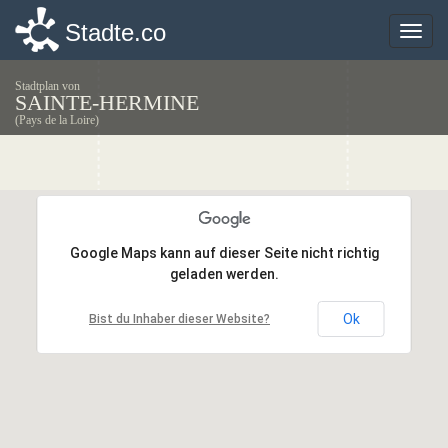
Stadte.co
Stadte.co
Toggle
Toggle
naviga
naviga
Stadtplan von
SAINTE-HERMINE
(Pays de la Loire)
Google Maps kann auf dieser Seite nicht richtig
Google Maps kann auf dieser Seite nicht richtig
geladen werden.
geladen werden.
Ok
Ok
Bist du Inhaber dieser Website?
Bist du Inhaber dieser Website?