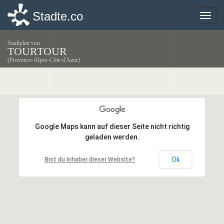
Stadte.co
Stadte.co
Toggle
Toggle
naviga
naviga
Stadtplan von
TOURTOUR
(Provence-Alpes-Côte d'Azur)
Google Maps kann auf dieser Seite nicht richtig
Google Maps kann auf dieser Seite nicht richtig
geladen werden.
geladen werden.
Ok
Ok
Bist du Inhaber dieser Website?
Bist du Inhaber dieser Website?