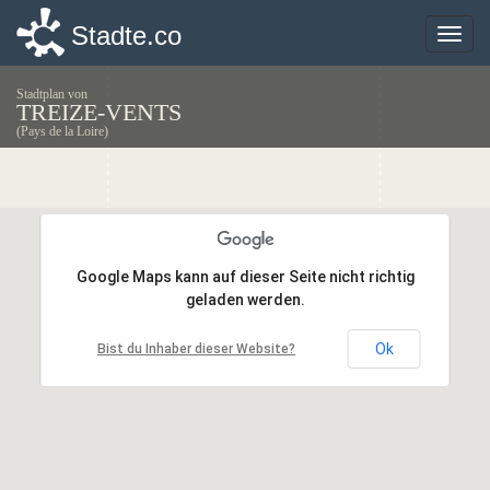
Stadte.co
Stadte.co
Toggle
Toggle
naviga
naviga
Stadtplan von
TREIZE-VENTS
(Pays de la Loire)
Google Maps kann auf dieser Seite nicht richtig
Google Maps kann auf dieser Seite nicht richtig
geladen werden.
geladen werden.
Ok
Ok
Bist du Inhaber dieser Website?
Bist du Inhaber dieser Website?