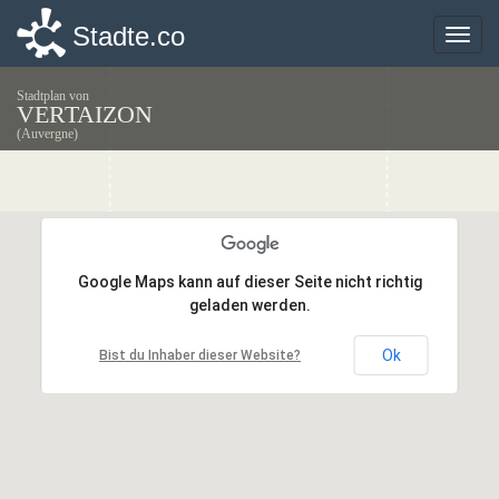
Stadte.co
Stadte.co
Toggle
Toggle
naviga
naviga
Stadtplan von
VERTAIZON
(Auvergne)
Google Maps kann auf dieser Seite nicht richtig
Google Maps kann auf dieser Seite nicht richtig
geladen werden.
geladen werden.
Ok
Ok
Bist du Inhaber dieser Website?
Bist du Inhaber dieser Website?