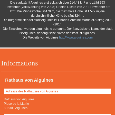
Die stadt zählt Aiguines erstreckt sich über 114,43 km² und zälht 253
Einwohner (Volkszählung von 2008) für eine Dichte von 2,21 Einwohner pro
km². Die Mindesthöhe ist 470 m, die maximale Höhe ist 1.572 m, die
durchschnittliche Höhe beträgt 824 m.
Die bürgermeister der stadt Aiguines ist Charles-Antoine Mordelet Auftrag 2008
- 2014.
Die Einwohner werden aiguinois -e genannt.. Der französische Name der stadt
ist Aiguines, der englische Name der stadt ist Aiguines.
Die Website von Aiguines
http://www.aiguines.com
Informations
Rathaus von Aiguines
Adresse des Rathauses von Aiguines
Rathaus von Aiguines
Place de la Mairie
83630
-
Aiguines