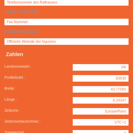
Telefonnummer des Rathauses
+(33) 04 94 70 21 93
Fax-Nummer
+(33) 04 94 70 20 39
Offizielle Website der Aiguines
Zahlen
Landesvorwahl :
FR
Postleitzahl :
83630
Breite :
43.77565
Länge :
6.24347
Zeitzone :
Europe/Paris
Zeitzonenbezeichner :
UTC+1
Sommerzeit :