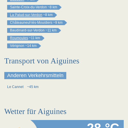
Sainte-Croix-du-Verdon
~8 km
La Palud-sur-Verdon
~8 km
Châteauneuf-lès-Moustiers
~9 km
Baudinard-sur-Verdon
~11 km
Roumoules
~11 km
Vérignon
~14 km
Transport von Aiguines
Anderen Verkehrsmitteln
Le Cannet
~45 km
Wetter für Aiguines
28 °C