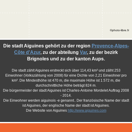
©photo-libre.fr
Die stadt Aiguines gehört zu der region
Provence-Alpes-
Côte d'Azur
, zu der abteilung
Var
, zu der bezirk
Brignoles und zu der kanton Aups.
Die stadt zählt Aiguines erstreckt sich über 114,43 km² und zälht 253
Einwohner (Volkszählung von 2008) für eine Dichte von 2,21 Einwohner pro
km². Die Mindesthöhe ist 470 m, die maximale Höhe ist 1.572 m, die
durchschnittliche Höhe beträgt 824 m.
Die bürgermeister der stadt Aiguines ist Charles-Antoine Mordelet Auftrag 2008
- 2014.
Die Einwohner werden aiguinois -e genannt.. Der französische Name der stadt
ist Aiguines, der englische Name der stadt ist Aiguines.
Die Website von Aiguines
http://www.aiguines.com