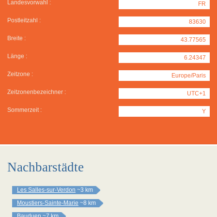
Landesvorwahl :
FR
Postleitzahl :
83630
Breite :
43.77565
Länge :
6.24347
Zeitzone :
Europe/Paris
Zeitzonenbezeichner :
UTC+1
Sommerzeit :
Y
Nachbarstädte
Les Salles-sur-Verdon
~3 km
Moustiers-Sainte-Marie
~8 km
Bauduen
~7 km