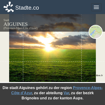
Stadte.co
Stadte.co
Toggle
Toggle
naviga
naviga
Stadt
AIGUINES
(Provence-Alpes-Côte d'Azur)
©photo-libre.fr
Die stadt Aiguines gehört zu der region
Provence-Alpes-
Côte d'Azur
, zu der abteilung
Var
, zu der bezirk
Brignoles und zu der kanton Aups.