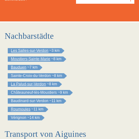
Y
Nachbarstädte
Les Salles-sur-Verdon
~3 km
Moustiers-Sainte-Marie
~8 km
Bauduen
~7 km
Sainte-Croix-du-Verdon
~8 km
La Palud-sur-Verdon
~8 km
Châteauneuf-lès-Moustiers
~9 km
Baudinard-sur-Verdon
~11 km
Roumoules
~11 km
Vérignon
~14 km
Transport von Aiguines