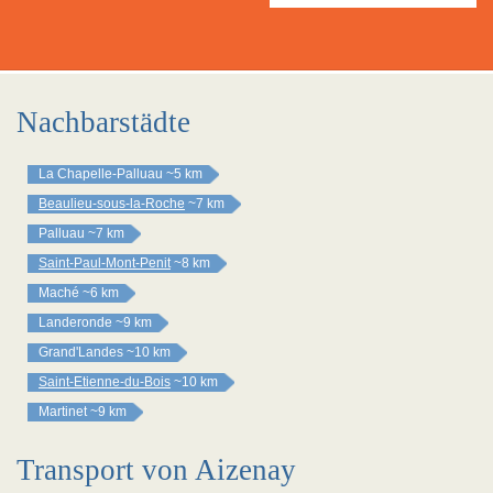
Nachbarstädte
La Chapelle-Palluau
~5 km
Beaulieu-sous-la-Roche
~7 km
Palluau
~7 km
Saint-Paul-Mont-Penit
~8 km
Maché
~6 km
Landeronde
~9 km
Grand'Landes
~10 km
Saint-Etienne-du-Bois
~10 km
Martinet
~9 km
Transport von Aizenay