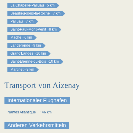
La Chapelle-Palluau
~5 km
Beaulieu-sous-la-Roche
~7 km
Palluau
~7 km
Saint-Paul-Mont-Penit
~8 km
Maché
~6 km
Landeronde
~9 km
Grand'Landes
~10 km
Saint-Etienne-du-Bois
~10 km
Martinet
~9 km
Transport von Aizenay
Internationaler Flughafen
Nantes Atlantique
~46 km
Anderen Verkehrsmitteln