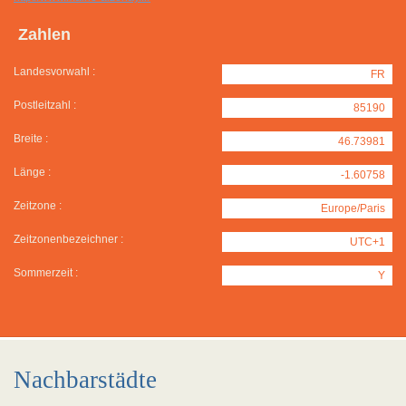
Zahlen
Landesvorwahl :
FR
Postleitzahl :
85190
Breite :
46.73981
Länge :
-1.60758
Zeitzone :
Europe/Paris
Zeitzonenbezeichner :
UTC+1
Sommerzeit :
Y
Nachbarstädte