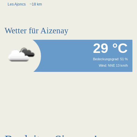
Les Ajoncs
~18 km
Wetter für Aizenay
29 °C
Bedeckungsgrad: 51 %
Wind: NNE 13 km/h