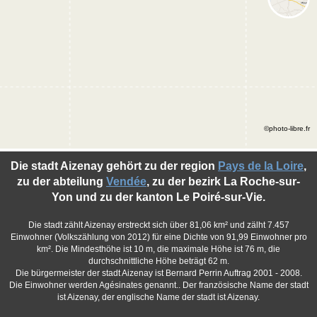
©photo-libre.fr
Die stadt Aizenay gehört zu der region
Pays de la Loire
,
zu der abteilung
Vendée
, zu der bezirk La Roche-sur-
Yon und zu der kanton Le Poiré-sur-Vie.
Die stadt zählt Aizenay erstreckt sich über 81,06 km² und zälht 7.457
Einwohner (Volkszählung von 2012) für eine Dichte von 91,99 Einwohner pro
km². Die Mindesthöhe ist 10 m, die maximale Höhe ist 76 m, die
durchschnittliche Höhe beträgt 62 m.
Die bürgermeister der stadt Aizenay ist Bernard Perrin Auftrag 2001 - 2008.
Die Einwohner werden Agésinates genannt.. Der französische Name der stadt
ist Aizenay, der englische Name der stadt ist Aizenay.