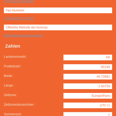
+(33) 02 51 94 60 46
Fax-Nummer
+(33) 02 51 34 74 04
Offizielle Website der Aizenay
http://www.mairie-aizenay.fr/
Zahlen
Landesvorwahl :
FR
Postleitzahl :
85190
Breite :
46.73981
Länge :
-1.60758
Zeitzone :
Europe/Paris
Zeitzonenbezeichner :
UTC+1
Sommerzeit :
Y