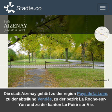
Stadte.co
Stadte.co
Toggle
Toggle
naviga
naviga
Stadt
AIZENAY
(Pays de la Loire)
©photo-libre.fr
Die stadt Aizenay gehört zu der region
Pays de la Loire
,
zu der abteilung
Vendée
, zu der bezirk La Roche-sur-
Yon und zu der kanton Le Poiré-sur-Vie.