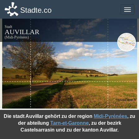
Stadte.co
Stadte.co
Toggle
Toggle
naviga
naviga
Stadt
AUVILLAR
(Midi-Pyrénées)
©photo-libre.fr
Die stadt Auvillar gehört zu der region
Midi-Pyrénées
, zu
der abteilung
Tarn-et-Garonne
, zu der bezirk
Castelsarrasin und zu der kanton Auvillar.