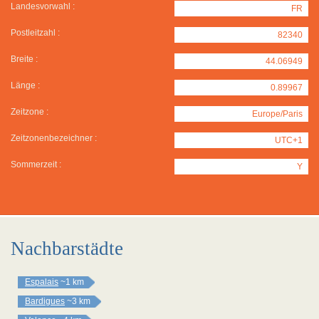
Landesvorwahl :
FR
Postleitzahl :
82340
Breite :
44.06949
Länge :
0.89967
Zeitzone :
Europe/Paris
Zeitzonenbezeichner :
UTC+1
Sommerzeit :
Y
Nachbarstädte
Espalais
~1 km
Bardigues
~3 km