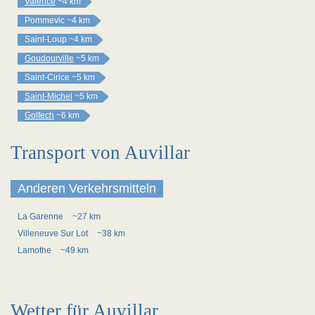
Valence
~4 km
Pommevic
~4 km
Saint-Loup
~4 km
Goudourville
~5 km
Saint-Cirice
~5 km
Saint-Michel
~5 km
Golfech
~6 km
Transport von Auvillar
Anderen Verkehrsmitteln
La Garenne
~27 km
Villeneuve Sur Lot
~38 km
Lamothe
~49 km
Wetter für Auvillar