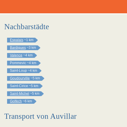
Nachbarstädte
Espalais
~1 km
Bardigues
~3 km
Valence
~4 km
Pommevic
~4 km
Saint-Loup
~4 km
Goudourville
~5 km
Saint-Cirice
~5 km
Saint-Michel
~5 km
Golfech
~6 km
Transport von Auvillar