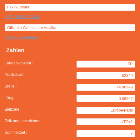
Fax-Nummer
+(33) 05 63 39 88 00
Offizielle Website der Auvillar
http://www.auvillar.fr
Zahlen
Landesvorwahl :
FR
Postleitzahl :
82340
Breite :
44.06949
Länge :
0.89967
Zeitzone :
Europe/Paris
Zeitzonenbezeichner :
UTC+1
Sommerzeit :
Y