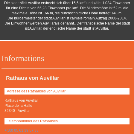
Die stadt zählt Auvillar erstreckt sich über 15,6 km² und zälht 1.034 Einwohner
für eine Dichte von 66,28 Einwohner pro km². Die Mindesthöhe ist 52 m, die
maximale Höhe ist 166 m, die durchschnittliche Höhe beträgt 148 m.
Die bürgermeister der stadt Auvillar ist calmels romain Auftrag 2008-2014.
Die Einwohner werden Auvillarais genannt.. Der französische Name der stadt
ist Auvillar, der englische Name der stadt ist Auvillar.
Informations
Rathaus von Auvillar
Adresse des Rathauses von Auvillar
Rathaus von Auvillar
Place de la Halle
82340
-
Auvillar
Telefonnummer des Rathauses
+(33) 05 63 39 57 33