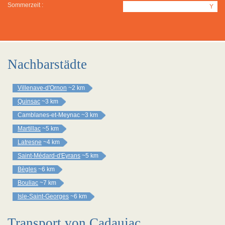
Sommerzeit :
Y
Nachbarstädte
Villenave-d'Ornon
~2 km
Quinsac
~3 km
Camblanes-et-Meynac
~3 km
Martillac
~5 km
Latresne
~4 km
Saint-Médard-d'Eyrans
~5 km
Bègles
~6 km
Bouliac
~7 km
Isle-Saint-Georges
~6 km
Transport von Cadaujac