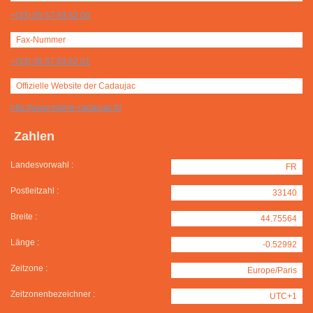
+(33) 05 57 83 82 00
Fax-Nummer
+(33) 05 57 83 82 01
Offizielle Website der Cadaujac
http://www.mairie-cadaujac.fr/
Zahlen
Landesvorwahl :
FR
Postleitzahl :
33140
Breite :
44.75564
Länge :
-0.52992
Zeitzone :
Europe/Paris
Zeitzonenbezeichner :
UTC+1