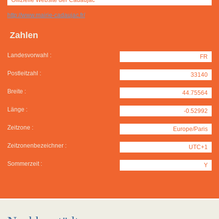
http://www.mairie-cadaujac.fr/
Zahlen
Landesvorwahl :
FR
Postleitzahl :
33140
Breite :
44.75564
Länge :
-0.52992
Zeitzone :
Europe/Paris
Zeitzonenbezeichner :
UTC+1
Sommerzeit :
Y