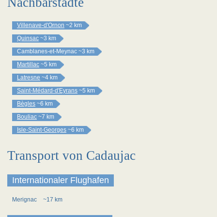
Nachbarstädte
Villenave-d'Ornon
~2 km
Quinsac
~3 km
Camblanes-et-Meynac
~3 km
Martillac
~5 km
Latresne
~4 km
Saint-Médard-d'Eyrans
~5 km
Bègles
~6 km
Bouliac
~7 km
Isle-Saint-Georges
~6 km
Transport von Cadaujac
Internationaler Flughafen
Merignac
~17 km