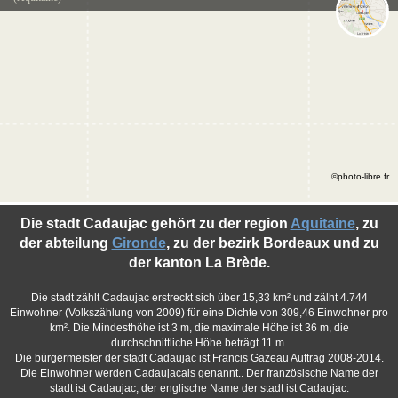
©photo-libre.fr
Die stadt Cadaujac gehört zu der region
Aquitaine
, zu
der abteilung
Gironde
, zu der bezirk Bordeaux und zu
der kanton La Brède.
Die stadt zählt Cadaujac erstreckt sich über 15,33 km² und zälht 4.744
Einwohner (Volkszählung von 2009) für eine Dichte von 309,46 Einwohner pro
km². Die Mindesthöhe ist 3 m, die maximale Höhe ist 36 m, die
durchschnittliche Höhe beträgt 11 m.
Die bürgermeister der stadt Cadaujac ist Francis Gazeau Auftrag 2008-2014.
Die Einwohner werden Cadaujacais genannt.. Der französische Name der
stadt ist Cadaujac, der englische Name der stadt ist Cadaujac.