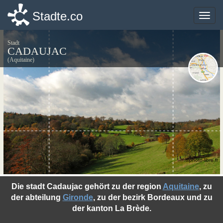
Stadte.co
Stadte.co
Toggle
Toggle
naviga
naviga
Stadt
CADAUJAC
(Aquitaine)
©photo-libre.fr
Die stadt Cadaujac gehört zu der region
Aquitaine
, zu
der abteilung
Gironde
, zu der bezirk Bordeaux und zu
der kanton La Brède.