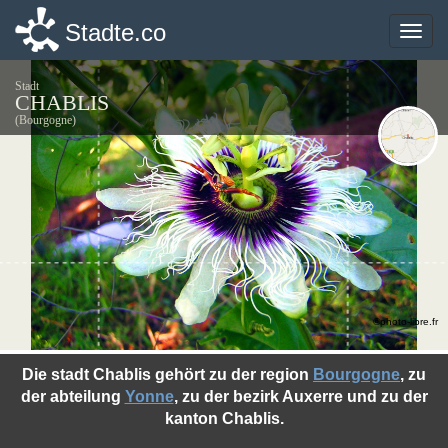
Stadte.co
Stadte.co
Toggle
Toggle
naviga
naviga
Stadt
CHABLIS
(Bourgogne)
©photo-libre.fr
Die stadt Chablis gehört zu der region
Bourgogne
, zu
der abteilung
Yonne
, zu der bezirk Auxerre und zu der
kanton Chablis.