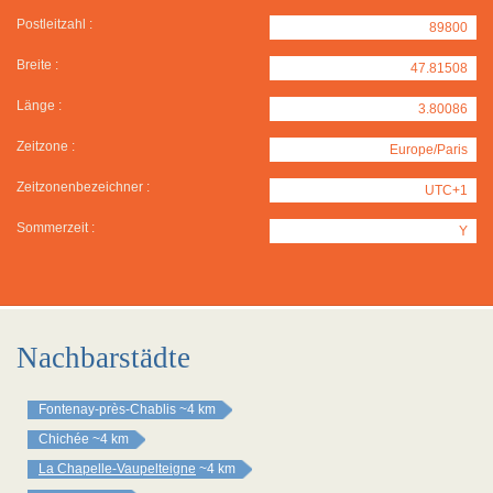
Postleitzahl :
89800
Breite :
47.81508
Länge :
3.80086
Zeitzone :
Europe/Paris
Zeitzonenbezeichner :
UTC+1
Sommerzeit :
Y
Nachbarstädte
Fontenay-près-Chablis
~4 km
Chichée
~4 km
La Chapelle-Vaupelteigne
~4 km