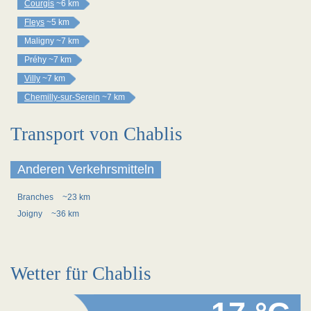
Courgis
~6 km
Fleys
~5 km
Maligny
~7 km
Préhy
~7 km
Villy
~7 km
Chemilly-sur-Serein
~7 km
Transport von Chablis
Anderen Verkehrsmitteln
Branches
~23 km
Joigny
~36 km
Wetter für Chablis