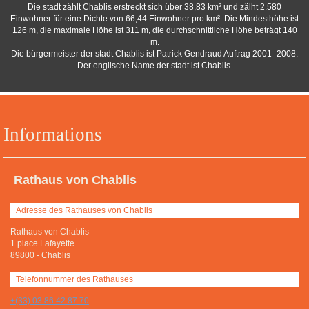
Die stadt zählt Chablis erstreckt sich über 38,83 km² und zälht 2.580
Einwohner für eine Dichte von 66,44 Einwohner pro km². Die Mindesthöhe ist
126 m, die maximale Höhe ist 311 m, die durchschnittliche Höhe beträgt 140
m.
Die bürgermeister der stadt Chablis ist Patrick Gendraud Auftrag 2001–2008.
Der englische Name der stadt ist Chablis.
Informations
Rathaus von Chablis
Adresse des Rathauses von Chablis
Rathaus von Chablis
1 place Lafayette
89800
-
Chablis
Telefonnummer des Rathauses
+(33) 03 86 42 87 70