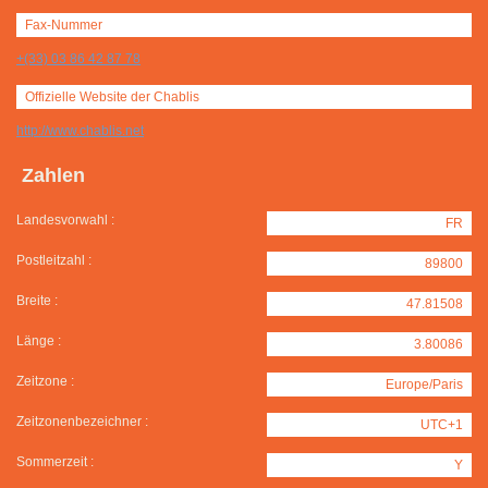
Fax-Nummer
+(33) 03 86 42 87 78
Offizielle Website der Chablis
http://www.chablis.net
Zahlen
Landesvorwahl :
FR
Postleitzahl :
89800
Breite :
47.81508
Länge :
3.80086
Zeitzone :
Europe/Paris
Zeitzonenbezeichner :
UTC+1
Sommerzeit :
Y