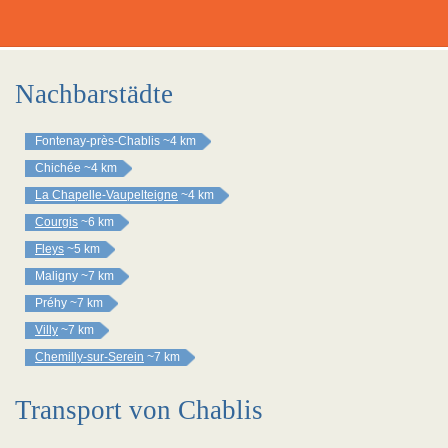
Nachbarstädte
Fontenay-près-Chablis
~4 km
Chichée
~4 km
La Chapelle-Vaupelteigne
~4 km
Courgis
~6 km
Fleys
~5 km
Maligny
~7 km
Préhy
~7 km
Villy
~7 km
Chemilly-sur-Serein
~7 km
Transport von Chablis