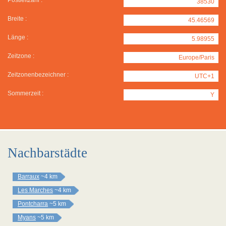
Postleitzahl :
38530
Breite :
45.46569
Länge :
5.98955
Zeitzone :
Europe/Paris
Zeitzonenbezeichner :
UTC+1
Sommerzeit :
Y
Nachbarstädte
Barraux
~4 km
Les Marches
~4 km
Pontcharra
~5 km
Myans
~5 km