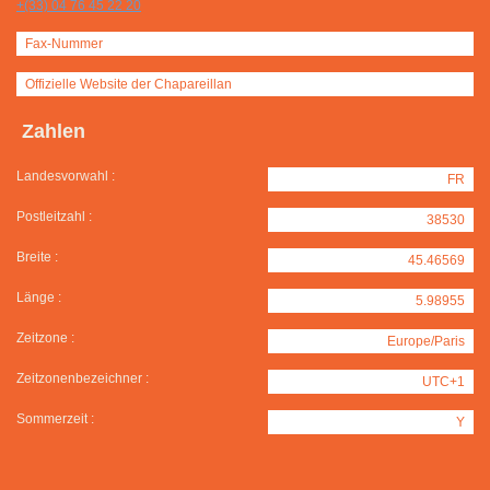
+(33) 04 76 45 22 20
Fax-Nummer
Offizielle Website der Chapareillan
Zahlen
Landesvorwahl :
FR
Postleitzahl :
38530
Breite :
45.46569
Länge :
5.98955
Zeitzone :
Europe/Paris
Zeitzonenbezeichner :
UTC+1
Sommerzeit :
Y