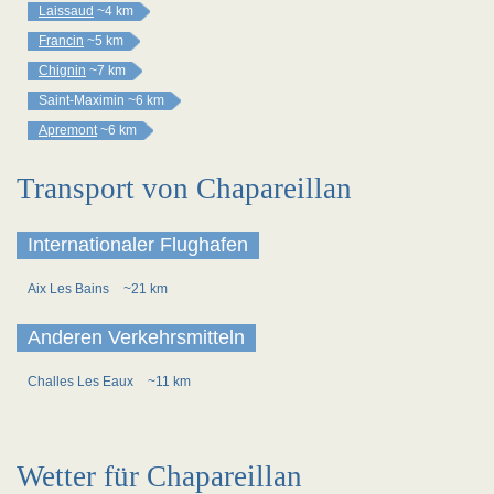
Laissaud
~4 km
Francin
~5 km
Chignin
~7 km
Saint-Maximin
~6 km
Apremont
~6 km
Transport von Chapareillan
Internationaler Flughafen
Aix Les Bains
~21 km
Anderen Verkehrsmitteln
Challes Les Eaux
~11 km
Wetter für Chapareillan