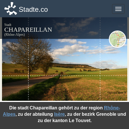
Stadte.co
Stadte.co
Toggle
Toggle
naviga
naviga
Stadt
CHAPAREILLAN
(Rhône-Alpes)
©photo-libre.fr
Die stadt Chapareillan gehört zu der region
Rhône-
Alpes
, zu der abteilung
Isère
, zu der bezirk Grenoble und
zu der kanton Le Touvet.