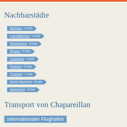
Nachbarstädte
Barraux
~4 km
Les Marches
~4 km
Pontcharra
~5 km
Myans
~5 km
Laissaud
~4 km
Francin
~5 km
Chignin
~7 km
Saint-Maximin
~6 km
Apremont
~6 km
Transport von Chapareillan
Internationaler Flughafen