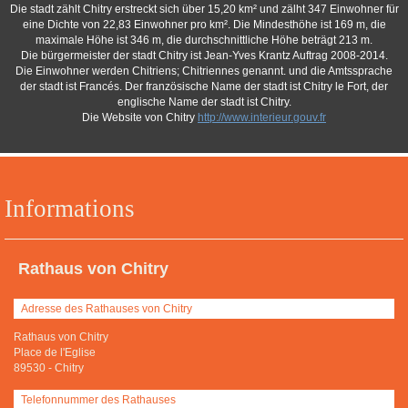
Die stadt zählt Chitry erstreckt sich über 15,20 km² und zälht 347 Einwohner für
eine Dichte von 22,83 Einwohner pro km². Die Mindesthöhe ist 169 m, die
maximale Höhe ist 346 m, die durchschnittliche Höhe beträgt 213 m.
Die bürgermeister der stadt Chitry ist Jean-Yves Krantz Auftrag 2008-2014.
Die Einwohner werden Chitriens; Chitriennes genannt. und die Amtssprache
der stadt ist Francés. Der französische Name der stadt ist Chitry le Fort, der
englische Name der stadt ist Chitry.
Die Website von Chitry
http://www.interieur.gouv.fr
Informations
Rathaus von Chitry
Adresse des Rathauses von Chitry
Rathaus von Chitry
Place de l'Eglise
89530
-
Chitry
Telefonnummer des Rathauses