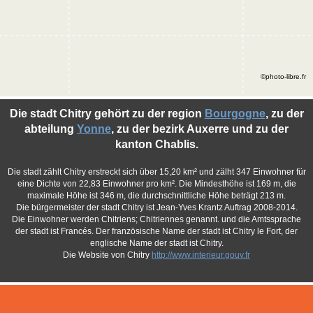
©photo-libre.fr
Die stadt Chitry gehört zu der region
Bourgogne
, zu der
abteilung
Yonne
, zu der bezirk Auxerre und zu der
kanton Chablis.
Die stadt zählt Chitry erstreckt sich über 15,20 km² und zälht 347 Einwohner für
eine Dichte von 22,83 Einwohner pro km². Die Mindesthöhe ist 169 m, die
maximale Höhe ist 346 m, die durchschnittliche Höhe beträgt 213 m.
Die bürgermeister der stadt Chitry ist Jean-Yves Krantz Auftrag 2008-2014.
Die Einwohner werden Chitriens; Chitriennes genannt. und die Amtssprache
der stadt ist Francés. Der französische Name der stadt ist Chitry le Fort, der
englische Name der stadt ist Chitry.
Die Website von Chitry
http://www.interieur.gouv.fr