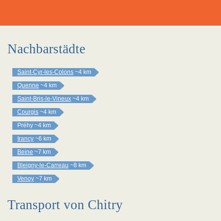
Nachbarstädte
Saint-Cyr-les-Colons
~4 km
Quenne
~4 km
Saint-Bris-le-Vineux
~4 km
Courgis
~4 km
Préhy
~4 km
Irancy
~6 km
Beine
~7 km
Bleigny-le-Carreau
~8 km
Venoy
~7 km
Transport von Chitry