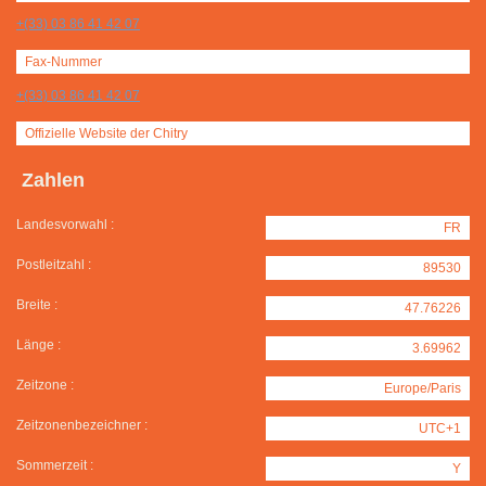
+(33) 03 86 41 42 07
Fax-Nummer
+(33) 03 86 41 42 07
Offizielle Website der Chitry
Zahlen
Landesvorwahl :
FR
Postleitzahl :
89530
Breite :
47.76226
Länge :
3.69962
Zeitzone :
Europe/Paris
Zeitzonenbezeichner :
UTC+1
Sommerzeit :
Y