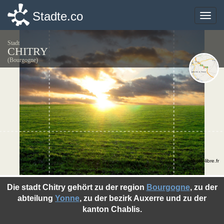
Stadte.co
Stadte.co
Toggle
Toggle
naviga
naviga
Stadt
CHITRY
(Bourgogne)
©photo-libre.fr
Die stadt Chitry gehört zu der region
Bourgogne
, zu der
abteilung
Yonne
, zu der bezirk Auxerre und zu der
kanton Chablis.