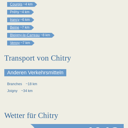
Courgis
~4 km
Préhy
~4 km
Irancy
~6 km
Beine
~7 km
Bleigny-le-Carreau
~8 km
Venoy
~7 km
Transport von Chitry
Anderen Verkehrsmitteln
Branches
~18 km
Joigny
~34 km
Wetter für Chitry