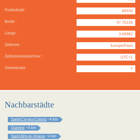
Postleitzahl :
89530
Breite :
47.76226
Länge :
3.69962
Zeitzone :
Europe/Paris
Zeitzonenbezeichner :
UTC+1
Sommerzeit :
Y
Nachbarstädte
Saint-Cyr-les-Colons
~4 km
Quenne
~4 km
Saint-Bris-le-Vineux
~4 km