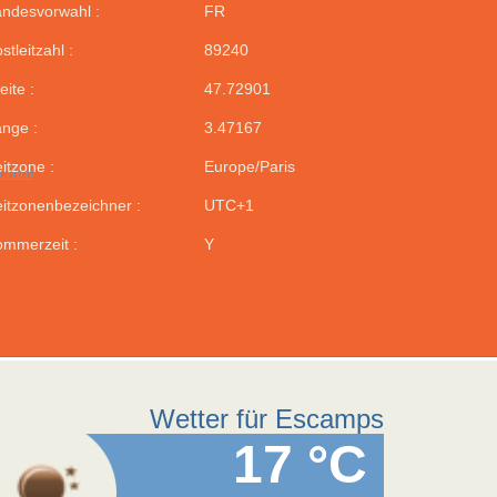
ndesvorwahl :
FR
stleitzahl :
89240
eite :
47.72901
nge :
3.47167
itzone :
Europe/Paris
s.htm
itzonenbezeichner :
UTC+1
mmerzeit :
Y
Wetter für Escamps
17 °C