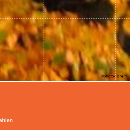
©photo-libre.fr
ahlen