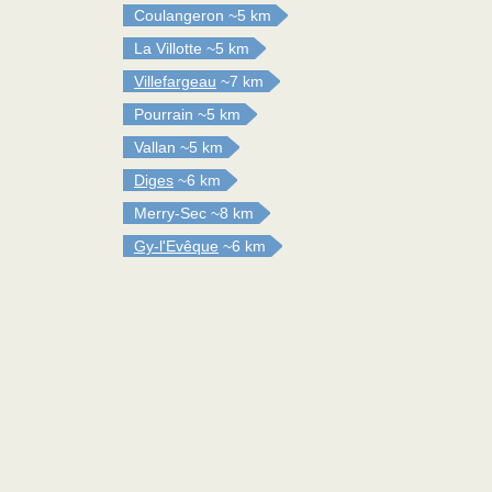
Coulangeron
~5 km
La Villotte
~5 km
Villefargeau
~7 km
Pourrain
~5 km
Vallan
~5 km
Diges
~6 km
Merry-Sec
~8 km
Gy-l'Evêque
~6 km