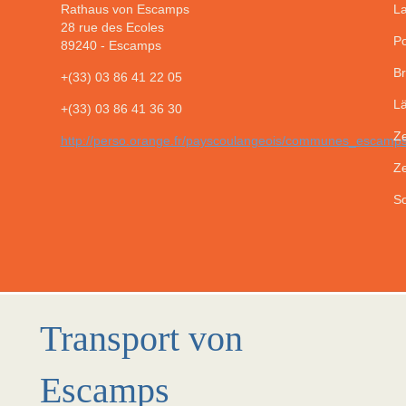
Rathaus von Escamps
La
28 rue des Ecoles
Po
89240
-
Escamps
Br
+(33) 03 86 41 22 05
Lä
+(33) 03 86 41 36 30
Ze
http://perso.orange.fr/payscoulangeois/communes_escamp
Ze
So
Transport von
Escamps