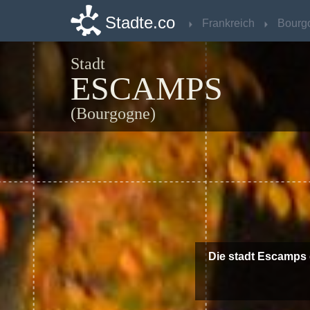
Stadte.co
Stadte.co
Frankreich
Frankreich
Bourg
Bourg
Stadt
ESCAMPS
(Bourgogne)
Die stadt Escamps 