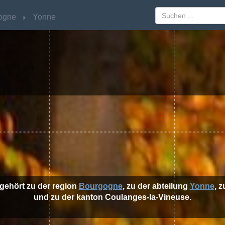
ogne
ogne
Yonne
Yonne
gehört zu der region
Bourgogne
, zu der abteilung
Yonne
, 
und zu der kanton Coulanges-la-Vineuse.