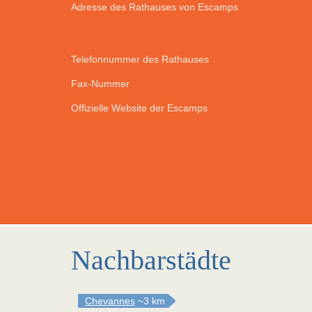
Adresse des Rathauses von Escamps
Telefonnummer des Rathauses
Fax-Nummer
Offizielle Website der Escamps
Nachbarstädte
Chevannes
~3 km