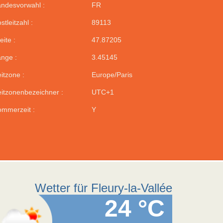
ndesvorwahl :
FR
stleitzahl :
89113
eite :
47.87205
nge :
3.45145
itzone :
Europe/Paris
itzonenbezeichner :
UTC+1
mmerzeit :
Y
Wetter für Fleury-la-Vallée
24 °C