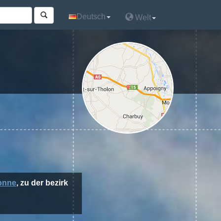
Deutsch
Deutsch
Welt
Welt
onne
, zu der bezirk