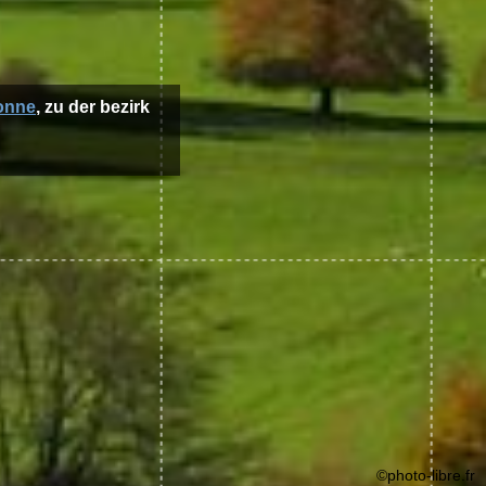
onne
, zu der bezirk
©photo-libre.fr