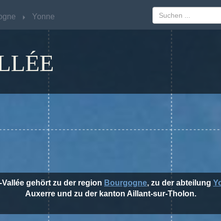
ogne
ogne
Yonne
Yonne
LLÉE
a-Vallée gehört zu der region
Bourgogne
, zu der abteilung
Y
Auxerre und zu der kanton Aillant-sur-Tholon.