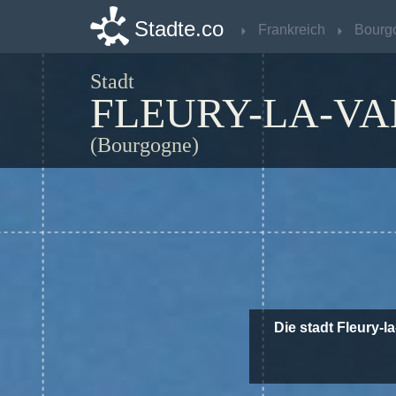
Stadte.co
Stadte.co
Frankreich
Frankreich
Bourg
Bourg
Stadt
FLEURY-LA-VA
(Bourgogne)
Die stadt Fleury-l