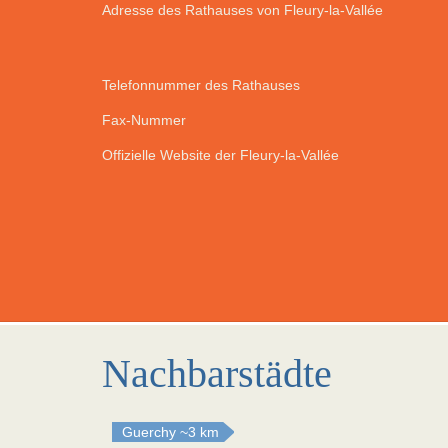
Adresse des Rathauses von Fleury-la-Vallée
Telefonnummer des Rathauses
Fax-Nummer
Offizielle Website der Fleury-la-Vallée
Nachbarstädte
Guerchy
~3 km