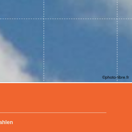
©photo-libre.fr
ahlen