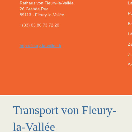
Rathaus von Fleury-la-Vallée
La
26 Grande Rue
Po
89113
-
Fleury-la-Vallée
Br
+(33) 03 86 73 72 20
Lä
Ze
http://fleury-la-vallee.fr
Ze
So
Transport von Fleury-
la-Vallée