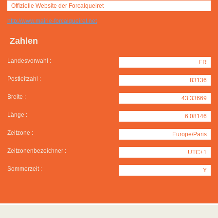
Offizielle Website der Forcalqueiret
http://www.mairie-forcalqueiret.net
Zahlen
Landesvorwahl :
FR
Postleitzahl :
83136
Breite :
43.33669
Länge :
6.08146
Zeitzone :
Europe/Paris
Zeitzonenbezeichner :
UTC+1
Sommerzeit :
Y