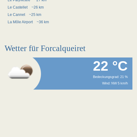
Le Palyvestre
~27 km
Le Castellet
~26 km
Le Cannet
~25 km
La Môle Airport
~36 km
Wetter für Forcalqueiret
22 °C
Bedeckungsgrad: 21 %
Wind: NW 5 km/h