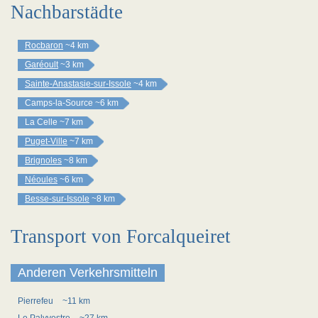
Nachbarstädte
Rocbaron
~4 km
Garéoult
~3 km
Sainte-Anastasie-sur-Issole
~4 km
Camps-la-Source
~6 km
La Celle
~7 km
Puget-Ville
~7 km
Brignoles
~8 km
Néoules
~6 km
Besse-sur-Issole
~8 km
Transport von Forcalqueiret
Anderen Verkehrsmitteln
Pierrefeu
~11 km