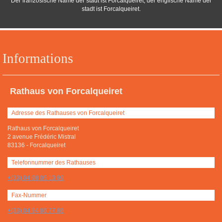
Der französische Name der stadt ist Forcalqueiret, der englische Name der
stadt ist Forcalqueiret.
Informations
Rathaus von Forcalqueiret
Adresse des Rathauses von Forcalqueiret
Rathaus von Forcalqueiret
2 avenue Frédéric Mistral
83136
-
Forcalqueiret
Telefonnummer des Rathauses
+(33) 04 98 05 13 99
Fax-Nummer
+(33) 04 94 86 77 86