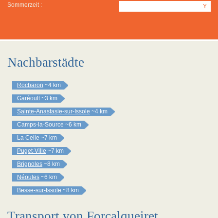
Sommerzeit :
Y
Nachbarstädte
Rocbaron
~4 km
Garéoult
~3 km
Sainte-Anastasie-sur-Issole
~4 km
Camps-la-Source
~6 km
La Celle
~7 km
Puget-Ville
~7 km
Brignoles
~8 km
Néoules
~6 km
Besse-sur-Issole
~8 km
Transport von Forcalqueiret