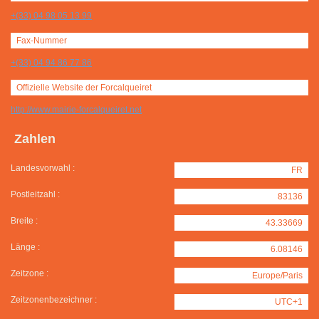
+(33) 04 98 05 13 99
Fax-Nummer
+(33) 04 94 86 77 86
Offizielle Website der Forcalqueiret
http://www.mairie-forcalqueiret.net
Zahlen
Landesvorwahl :
FR
Postleitzahl :
83136
Breite :
43.33669
Länge :
6.08146
Zeitzone :
Europe/Paris
Zeitzonenbezeichner :
UTC+1