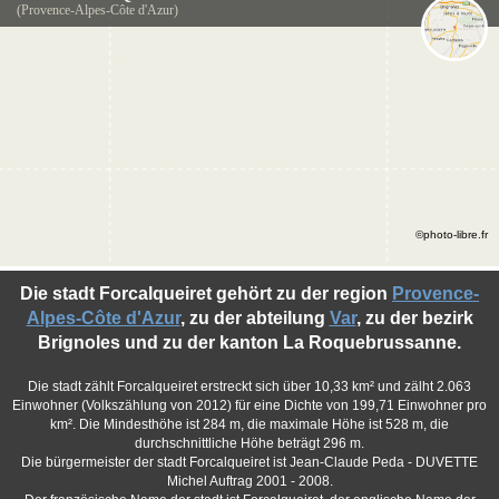
(Provence-Alpes-Côte d'Azur)
©photo-libre.fr
Die stadt Forcalqueiret gehört zu der region
Provence-
Alpes-Côte d'Azur
, zu der abteilung
Var
, zu der bezirk
Brignoles und zu der kanton La Roquebrussanne.
Die stadt zählt Forcalqueiret erstreckt sich über 10,33 km² und zälht 2.063
Einwohner (Volkszählung von 2012) für eine Dichte von 199,71 Einwohner pro
km². Die Mindesthöhe ist 284 m, die maximale Höhe ist 528 m, die
durchschnittliche Höhe beträgt 296 m.
Die bürgermeister der stadt Forcalqueiret ist Jean-Claude Peda - DUVETTE
Michel Auftrag 2001 - 2008.