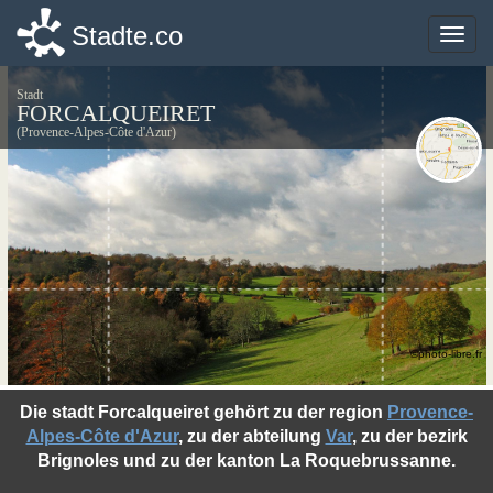
Stadte.co
Stadte.co
Toggle
Toggle
naviga
naviga
Stadt
FORCALQUEIRET
(Provence-Alpes-Côte d'Azur)
©photo-libre.fr
Die stadt Forcalqueiret gehört zu der region
Provence-
Alpes-Côte d'Azur
, zu der abteilung
Var
, zu der bezirk
Brignoles und zu der kanton La Roquebrussanne.