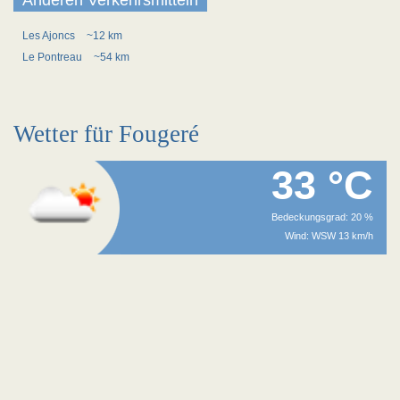
Anderen Verkehrsmitteln
Les Ajoncs
~12 km
Le Pontreau
~54 km
Wetter für Fougeré
33 °C
Bedeckungsgrad: 20 %
Wind: WSW 13 km/h