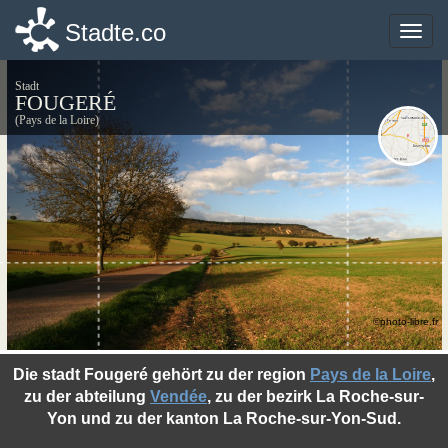
Stadte.co
Stadte.co
Toggle
Toggle
naviga
naviga
Stadt
FOUGERÉ
(Pays de la Loire)
©photo-libre.fr
Die stadt Fougeré gehört zu der region
Pays de la Loire
,
zu der abteilung
Vendée
, zu der bezirk La Roche-sur-
Yon und zu der kanton La Roche-sur-Yon-Sud.