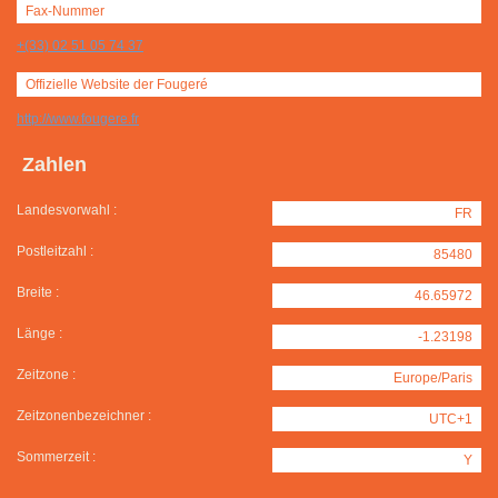
Fax-Nummer
+(33) 02 51 05 74 37
Offizielle Website der Fougeré
http://www.fougere.fr
Zahlen
Landesvorwahl :
FR
Postleitzahl :
85480
Breite :
46.65972
Länge :
-1.23198
Zeitzone :
Europe/Paris
Zeitzonenbezeichner :
UTC+1
Sommerzeit :
Y