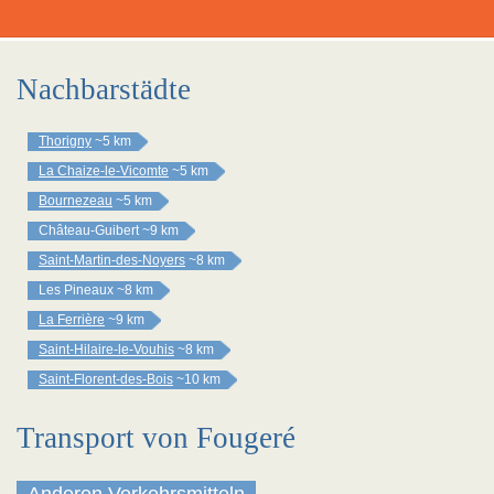
Nachbarstädte
Thorigny
~5 km
La Chaize-le-Vicomte
~5 km
Bournezeau
~5 km
Château-Guibert
~9 km
Saint-Martin-des-Noyers
~8 km
Les Pineaux
~8 km
La Ferrière
~9 km
Saint-Hilaire-le-Vouhis
~8 km
Saint-Florent-des-Bois
~10 km
Transport von Fougeré