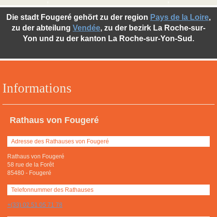
Die stadt Fougeré gehört zu der region
Pays de la Loire
,
zu der abteilung
Vendée
, zu der bezirk La Roche-sur-
Yon und zu der kanton La Roche-sur-Yon-Sud.
Informations
Rathaus von Fougeré
Adresse des Rathauses von Fougeré
Rathaus von Fougeré
58 rue de la Forêt
85480
-
Fougeré
Telefonnummer des Rathauses
+(33) 02 51 05 71 78