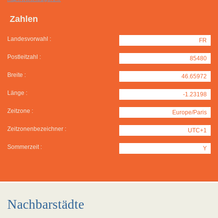
Zahlen
Landesvorwahl :
FR
Postleitzahl :
85480
Breite :
46.65972
Länge :
-1.23198
Zeitzone :
Europe/Paris
Zeitzonenbezeichner :
UTC+1
Sommerzeit :
Y
Nachbarstädte