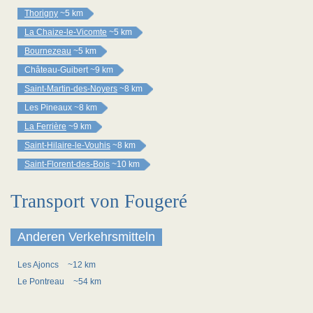
Thorigny
~5 km
La Chaize-le-Vicomte
~5 km
Bournezeau
~5 km
Château-Guibert
~9 km
Saint-Martin-des-Noyers
~8 km
Les Pineaux
~8 km
La Ferrière
~9 km
Saint-Hilaire-le-Vouhis
~8 km
Saint-Florent-des-Bois
~10 km
Transport von Fougeré
Anderen Verkehrsmitteln
Les Ajoncs
~12 km
Le Pontreau
~54 km