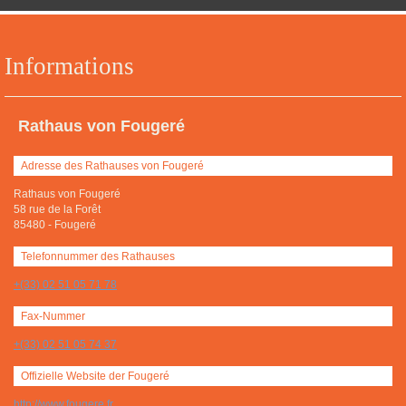
Informations
Rathaus von Fougeré
Adresse des Rathauses von Fougeré
Rathaus von Fougeré
58 rue de la Forêt
85480
-
Fougeré
Telefonnummer des Rathauses
+(33) 02 51 05 71 78
Fax-Nummer
+(33) 02 51 05 74 37
Offizielle Website der Fougeré
http://www.fougere.fr