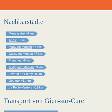
Nachbarstädte
Ménessaire
~4 km
Anost
~7 km
Moux-en-Morvan
~6 km
Cussy-en-Morvan
~7 km
Planchez
~6 km
Alligny-en-Morvan
~9 km
Lavault-de-Frétoy
~8 km
Gouloux
~11 km
La Petite-Verrière
~11 km
Transport von Gien-sur-Cure