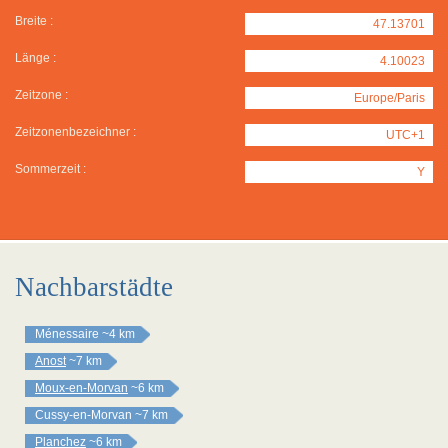
Breite :
47.13701
Länge :
4.10023
Zeitzone :
Europe/Paris
Zeitzonenbezeichner :
UTC+1
Sommerzeit :
Y
Nachbarstädte
Ménessaire
~4 km
Anost
~7 km
Moux-en-Morvan
~6 km
Cussy-en-Morvan
~7 km
Planchez
~6 km