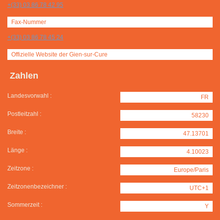
+(33) 03 86 78 42 95
Fax-Nummer
+(33) 03 86 78 45 24
Offizielle Website der Gien-sur-Cure
Zahlen
Landesvorwahl :
FR
Postleitzahl :
58230
Breite :
47.13701
Länge :
4.10023
Zeitzone :
Europe/Paris
Zeitzonenbezeichner :
UTC+1
Sommerzeit :
Y