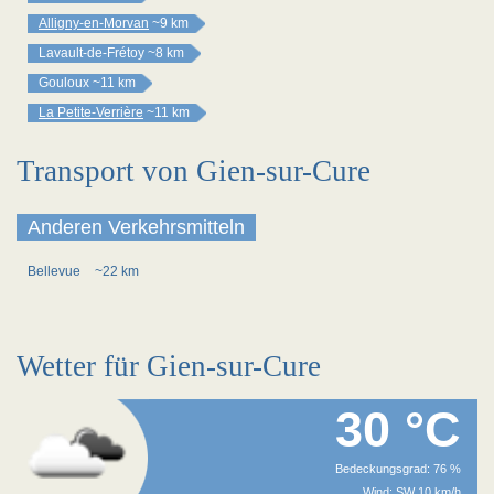
Alligny-en-Morvan
~9 km
Lavault-de-Frétoy
~8 km
Gouloux
~11 km
La Petite-Verrière
~11 km
Transport von Gien-sur-Cure
Anderen Verkehrsmitteln
Bellevue
~22 km
Wetter für Gien-sur-Cure
30 °C
Bedeckungsgrad: 76 %
Wind: SW 10 km/h