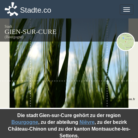
Stadte.co
Stadte.co
Toggle
Toggle
naviga
naviga
Stadt
GIEN-SUR-CURE
(Bourgogne)
©photo-libre.fr
Die stadt Gien-sur-Cure gehört zu der region
Bourgogne
, zu der abteilung
Nièvre
, zu der bezirk
Château-Chinon und zu der kanton Montsauche-les-
Settons.