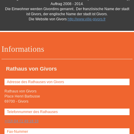
Auftrag 2008 - 2014.
Die Einwohner werden Givordins genannt.. Der französische Name der stadt
ist Givors, der englische Name der stadt ist Givors.
Die Website von Givors
http://www.ville-givors.fr
Informations
Rathaus von Givors
Adresse des Rathauses von Givors
Rathaus von Givors
Place Henri Barbusse
69700
-
Givors
Telefonnummer des Rathauses
+(33) 04 72 49 18 18
Fax-Nummer