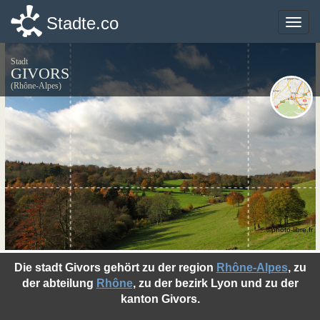
Stadte.co
Stadte.co
Toggle
Toggle
naviga
naviga
Stadt
GIVORS
(Rhône-Alpes)
©photo-libre.fr
Die stadt Givors gehört zu der region
Rhône-Alpes
, zu
der abteilung
Rhône
, zu der bezirk Lyon und zu der
kanton Givors.