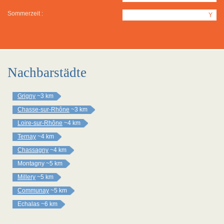
Sommerzeit :
Y
Nachbarstädte
Grigny
~3 km
Chasse-sur-Rhône
~3 km
Loire-sur-Rhône
~4 km
Ternay
~4 km
Chassagny
~4 km
Montagny
~5 km
Millery
~5 km
Communay
~5 km
Echalas
~6 km