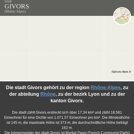
Stadt
GIVORS
(Rhône-Alpes)
©photo-libre.fr
Die stadt Givors gehört zu der region
Rhône-Alpes
, zu
der abteilung
Rhône
, zu der bezirk Lyon und zu der
kanton Givors.
Die stadt zählt Givors erstreckt sich über 17,34 km² und zälht 18.581
Einwohner für eine Dichte von 1.071,57 Einwohner pro km². Die Mindesthöhe
ist 145 m, die maximale Höhe ist 373 m, die durchschnittliche Höhe beträgt
162 m.
Die bürgermeister der stadt Givors ist Martial Passi (French Communist Party)