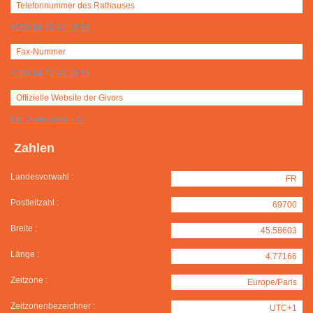
Telefonnummer des Rathauses
+(33) 04 72 49 18 18
Fax-Nummer
+(33) 04 72 49 18 19
Offizielle Website der Givors
http://www.givors.fr/
Zahlen
Landesvorwahl :
FR
Postleitzahl :
69700
Breite :
45.58603
Länge :
4.77166
Zeitzone :
Europe/Paris
Zeitzonenbezeichner :
UTC+1