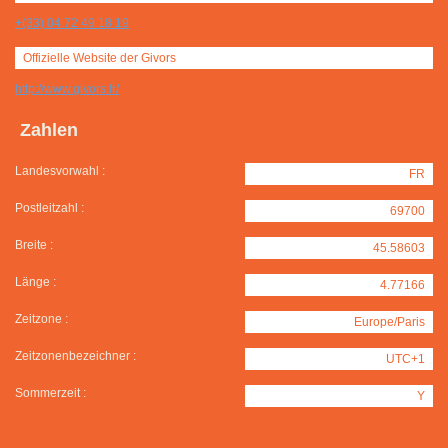
+(33) 04 72 49 18 19
Offizielle Website der Givors
http://www.givors.fr/
Zahlen
Landesvorwahl :
FR
Postleitzahl :
69700
Breite :
45.58603
Länge :
4.77166
Zeitzone :
Europe/Paris
Zeitzonenbezeichner :
UTC+1
Sommerzeit :
Y