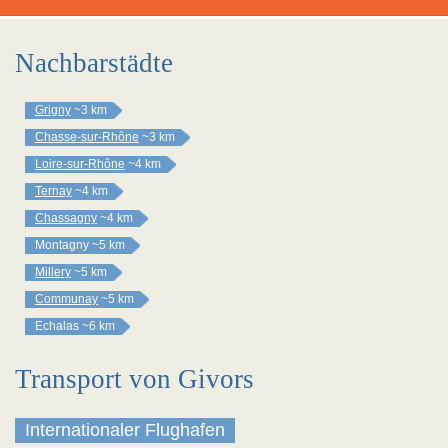
Nachbarstädte
Grigny
~3 km
Chasse-sur-Rhône
~3 km
Loire-sur-Rhône
~4 km
Ternay
~4 km
Chassagny
~4 km
Montagny
~5 km
Millery
~5 km
Communay
~5 km
Echalas
~6 km
Transport von Givors
Internationaler Flughafen