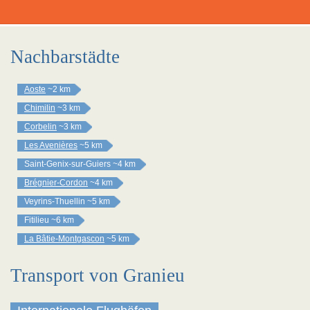
Nachbarstädte
Aoste
~2 km
Chimilin
~3 km
Corbelin
~3 km
Les Avenières
~5 km
Saint-Genix-sur-Guiers
~4 km
Brégnier-Cordon
~4 km
Veyrins-Thuellin
~5 km
Fitilieu
~6 km
La Bâtie-Montgascon
~5 km
Transport von Granieu