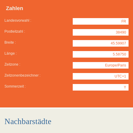
Zahlen
Landesvorwahl :
FR
Postleitzahl :
38490
Breite :
45.59907
Länge :
5.58750
Zeitzone :
Europe/Paris
Zeitzonenbezeichner :
UTC+1
Sommerzeit :
Y
Nachbarstädte