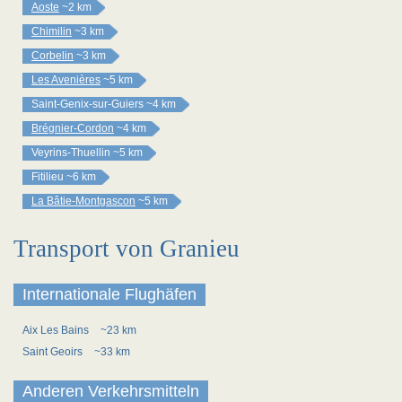
Aoste
~2 km
Chimilin
~3 km
Corbelin
~3 km
Les Avenières
~5 km
Saint-Genix-sur-Guiers
~4 km
Brégnier-Cordon
~4 km
Veyrins-Thuellin
~5 km
Fitilieu
~6 km
La Bâtie-Montgascon
~5 km
Transport von Granieu
Internationale Flughäfen
Aix Les Bains
~23 km
Saint Geoirs
~33 km
Anderen Verkehrsmitteln