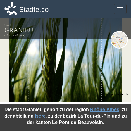
Stadte.co
Stadte.co
Toggle
Toggle
naviga
naviga
Stadt
GRANIEU
(Rhône-Alpes)
©photo-libre.fr
Die stadt Granieu gehört zu der region
Rhône-Alpes
, zu
der abteilung
Isère
, zu der bezirk La Tour-du-Pin und zu
der kanton Le Pont-de-Beauvoisin.