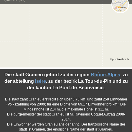
©photo-libre.fr
Die stadt Granieu gehört zu der region
Rhône-Alpes
, zu
der abteilung
Isère
, zu der bezirk La Tour-du-Pin und zu
der kanton Le Pont-de-Beauvoisin.
Die stadt zählt Granieu erstreckt sich über 3,73 km² und zälht 258 Einwohner
(Volkszählung von 2009) für eine Dichte von 69,17 Einwohner pro km². Die
Mindesthöhe ist 214 m, die maximale Höhe ist 311 m.
Die bürgermeister der stadt Granieu ist M. Raymond Coquet Auftrag 2008-
2014.
Die Einwohner werden Granieulans genannt.. Der französische Name der
stadt ist Granieu, der englische Name der stadt ist Granieu.