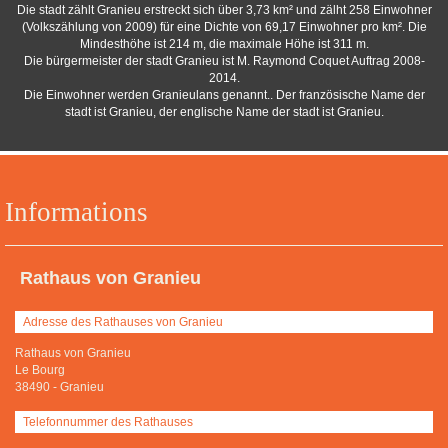
Die stadt zählt Granieu erstreckt sich über 3,73 km² und zälht 258 Einwohner
(Volkszählung von 2009) für eine Dichte von 69,17 Einwohner pro km². Die
Mindesthöhe ist 214 m, die maximale Höhe ist 311 m.
Die bürgermeister der stadt Granieu ist M. Raymond Coquet Auftrag 2008-
2014.
Die Einwohner werden Granieulans genannt.. Der französische Name der
stadt ist Granieu, der englische Name der stadt ist Granieu.
Informations
Rathaus von Granieu
Adresse des Rathauses von Granieu
Rathaus von Granieu
Le Bourg
38490
-
Granieu
Telefonnummer des Rathauses