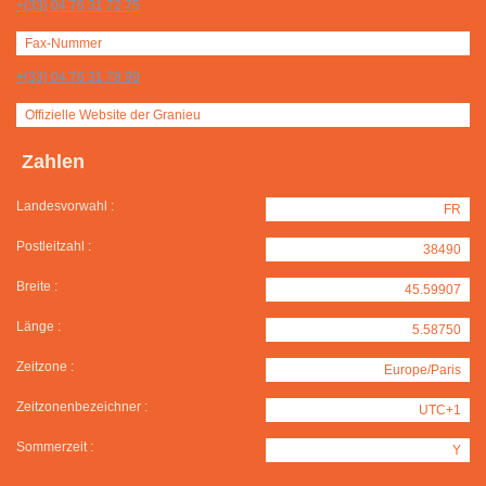
+(33) 04 76 31 72 75
Fax-Nummer
+(33) 04 76 31 78 99
Offizielle Website der Granieu
Zahlen
Landesvorwahl :
FR
Postleitzahl :
38490
Breite :
45.59907
Länge :
5.58750
Zeitzone :
Europe/Paris
Zeitzonenbezeichner :
UTC+1
Sommerzeit :
Y