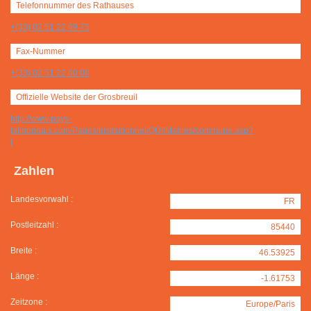
Telefonnummer des Rathauses
+(33) 02 51 22 69 75
Fax-Nummer
+(33) 02 51 22 60 08
Offizielle Website der Grosbreuil
http://www.pays-
talmondais.com/Pages/Institutionnel/QUI/Mairies/commune.asp?
I
Zahlen
Landesvorwahl :
FR
Postleitzahl :
85440
Breite :
46.53925
Länge :
-1.61753
Zeitzone :
Europe/Paris