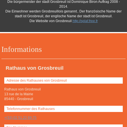
Die bürgermeister der stadt Grosbreuil ist Dominique Biron Auftrag 2008 -
2014.
Die Einwohner werden Grosbreuillois genannt.. Der französische Name der
stadt ist Grosbreuil, der englische Name der stadt ist Grosbreuil.
Die Website von Grosbreuil
http://splaf.free.fr
Informations
Rathaus von Grosbreuil
Adresse des Rathauses von Grosbreuil
Rathaus von Grosbreuil
13 rue de la Mairie
85440
-
Grosbreuil
Telefonnummer des Rathauses
+(33) 02 51 22 69 75