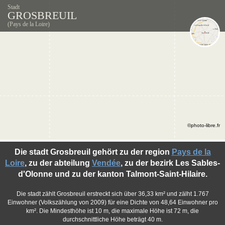
Stadt
GROSBREUIL
(Pays de la Loire)
©photo-libre.fr
Die stadt Grosbreuil gehört zu der region
Pays de la
Loire
, zu der abteilung
Vendée
, zu der bezirk Les Sables-
d'Olonne und zu der kanton Talmont-Saint-Hilaire.
Die stadt zählt Grosbreuil erstreckt sich über 36,33 km² und zälht 1.767
Einwohner (Volkszählung von 2009) für eine Dichte von 48,64 Einwohner pro
km². Die Mindesthöhe ist 10 m, die maximale Höhe ist 72 m, die
durchschnittliche Höhe beträgt 40 m.