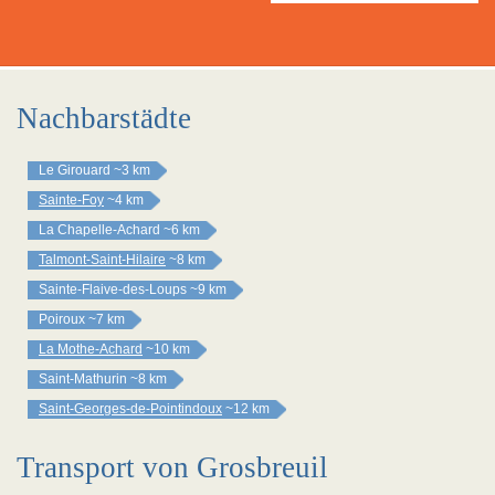
Nachbarstädte
Le Girouard
~3 km
Sainte-Foy
~4 km
La Chapelle-Achard
~6 km
Talmont-Saint-Hilaire
~8 km
Sainte-Flaive-des-Loups
~9 km
Poiroux
~7 km
La Mothe-Achard
~10 km
Saint-Mathurin
~8 km
Saint-Georges-de-Pointindoux
~12 km
Transport von Grosbreuil