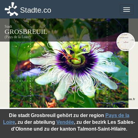
Stadte.co
Stadte.co
Toggle
Toggle
naviga
naviga
Stadt
GROSBREUIL
(Pays de la Loire)
©photo-libre.fr
Die stadt Grosbreuil gehört zu der region
Pays de la
Loire
, zu der abteilung
Vendée
, zu der bezirk Les Sables-
d'Olonne und zu der kanton Talmont-Saint-Hilaire.