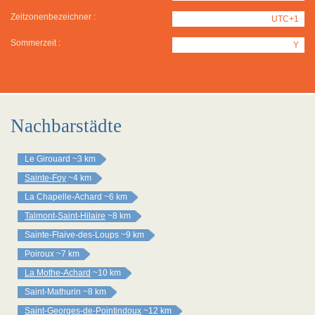
Zeitzonenbezeichner :
UTC+1
Sommerzeit :
Y
Nachbarstädte
Le Girouard
~3 km
Sainte-Foy
~4 km
La Chapelle-Achard
~6 km
Talmont-Saint-Hilaire
~8 km
Sainte-Flaive-des-Loups
~9 km
Poiroux
~7 km
La Mothe-Achard
~10 km
Saint-Mathurin
~8 km
Saint-Georges-de-Pointindoux
~12 km