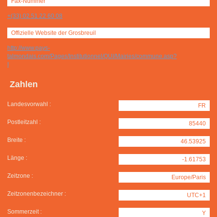
Fax-Nummer
+(33) 02 51 22 60 08
Offizielle Website der Grosbreuil
http://www.pays-
talmondais.com/Pages/Institutionnel/QUI/Mairies/commune.asp?
I
Zahlen
Landesvorwahl :
FR
Postleitzahl :
85440
Breite :
46.53925
Länge :
-1.61753
Zeitzone :
Europe/Paris
Zeitzonenbezeichner :
UTC+1
Sommerzeit :
Y