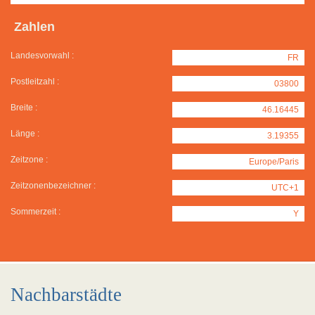
Zahlen
Landesvorwahl :
FR
Postleitzahl :
03800
Breite :
46.16445
Länge :
3.19355
Zeitzone :
Europe/Paris
Zeitzonenbezeichner :
UTC+1
Sommerzeit :
Y
Nachbarstädte