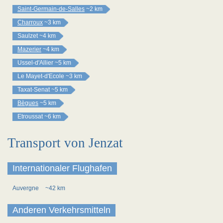
Saint-Germain-de-Salles
~2 km
Charroux
~3 km
Saulzet
~4 km
Mazerier
~4 km
Ussel-d'Allier
~5 km
Le Mayet-d'Ecole
~3 km
Taxat-Senat
~5 km
Bègues
~5 km
Etroussat
~6 km
Transport von Jenzat
Internationaler Flughafen
Auvergne
~42 km
Anderen Verkehrsmitteln