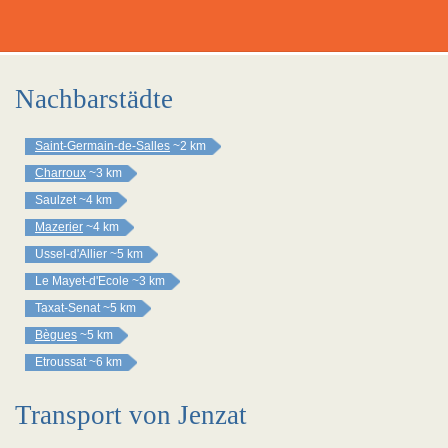
Nachbarstädte
Saint-Germain-de-Salles
~2 km
Charroux
~3 km
Saulzet
~4 km
Mazerier
~4 km
Ussel-d'Allier
~5 km
Le Mayet-d'Ecole
~3 km
Taxat-Senat
~5 km
Bègues
~5 km
Etroussat
~6 km
Transport von Jenzat