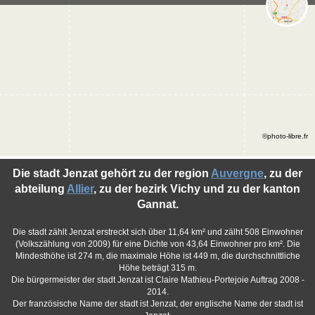
©photo-libre.fr
Die stadt Jenzat gehört zu der region
Auvergne
, zu der
abteilung
Allier
, zu der bezirk Vichy und zu der kanton
Gannat.
Die stadt zählt Jenzat erstreckt sich über 11,64 km² und zälht 508 Einwohner
(Volkszählung von 2009) für eine Dichte von 43,64 Einwohner pro km². Die
Mindesthöhe ist 274 m, die maximale Höhe ist 449 m, die durchschnittliche
Höhe beträgt 315 m.
Die bürgermeister der stadt Jenzat ist Claire Mathieu-Portejoie Auftrag 2008 -
2014.
Der französische Name der stadt ist Jenzat, der englische Name der stadt ist