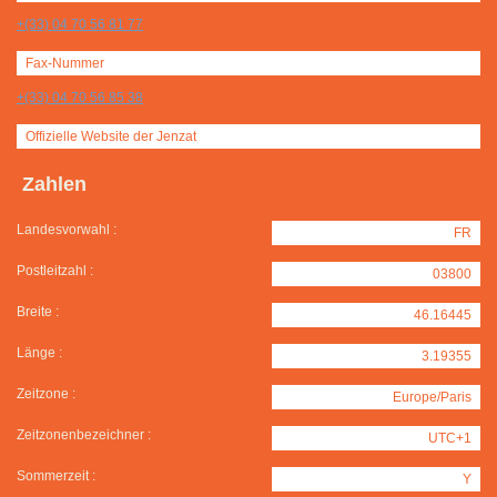
+(33) 04 70 56 81 77
Fax-Nummer
+(33) 04 70 56 85 38
Offizielle Website der Jenzat
Zahlen
Landesvorwahl :
FR
Postleitzahl :
03800
Breite :
46.16445
Länge :
3.19355
Zeitzone :
Europe/Paris
Zeitzonenbezeichner :
UTC+1
Sommerzeit :
Y