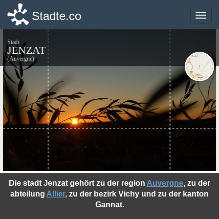
Stadte.co
Stadte.co
Toggle
Toggle
naviga
naviga
Stadt
JENZAT
(Auvergne)
©photo-libre.fr
Die stadt Jenzat gehört zu der region
Auvergne
, zu der
abteilung
Allier
, zu der bezirk Vichy und zu der kanton
Gannat.