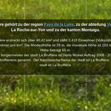
ère gehört zu der region
Pays de la Loire
, zu der abteilung
V
La Roche-sur-Yon und zu der kanton Montaigu.
fière erstreckt sich über 40,42 km² und zälht 3.418 Einwohner (Volkszä
ohner pro km². Die Mindesthöhe ist 28 m, die maximale Höhe ist 103 m,
Höhe beträgt 65 m.
 bürgermeister der stadt La Bruffière ist Denis Moinet Auftrag 2008 - 2
uffièriens genannt.. Der französische Name der stadt ist La Bruffière
stadt ist La Bruffière.