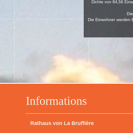
Dichte von 84,56 Einw
Die
Die Einwohner werden Br
Informations
Rathaus von La Bruffière