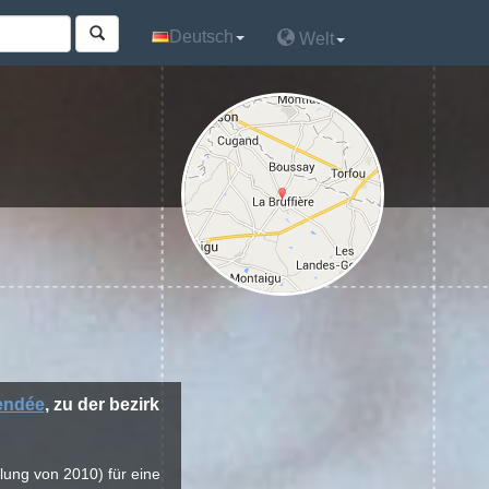
Deutsch
Deutsch
Welt
Welt
endée
, zu der bezirk
hlung von 2010) für eine