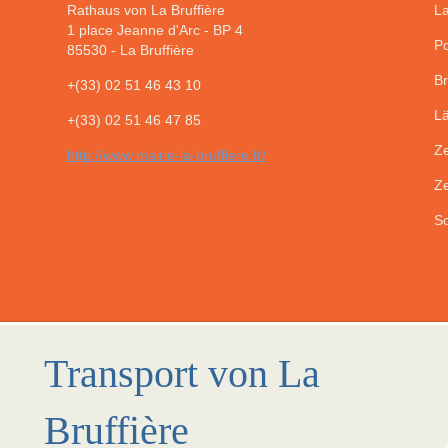
Rathaus von La Bruffière
La
1 place Jeanne d'Arc - BP 4
Po
85530
-
La Bruffière
Br
+(33) 02 51 46 43 10
Lä
+(33) 02 51 46 47 85
Ze
http://www.mairie-la-bruffiere.fr/
Ze
So
Transport von La
Bruffière