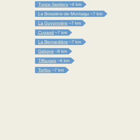
Treize-Septiers
~4 km
La Boissière-de-Montaigu
~7 km
La Guyonnière
~7 km
Cugand
~7 km
La Bernardière
~7 km
Gétigné
~8 km
Tiffauges
~6 km
Torfou
~7 km