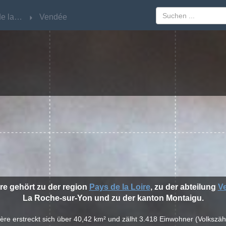
Pays de la Loire
Pays de la Loire
Vendée
Vendée
ère gehört zu der region
Pays de la Loire
, zu der abteilung
V
La Roche-sur-Yon und zu der kanton Montaigu.
fière erstreckt sich über 40,42 km² und zälht 3.418 Einwohner (Volkszä