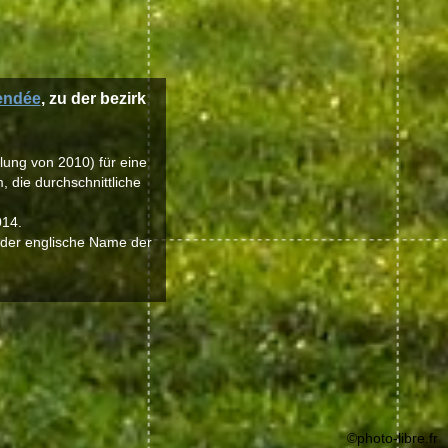
endée
, zu der bezirk
hlung von 2010) für eine
 die durchschnittliche
014.
, der englische Name der
©photo-libre.fr