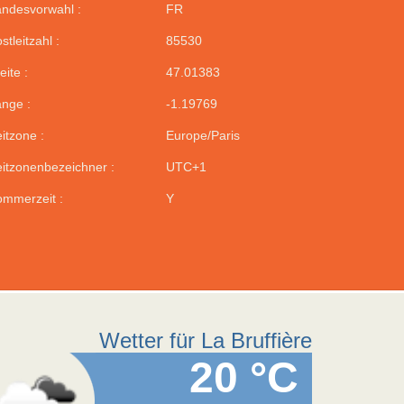
ndesvorwahl :
FR
stleitzahl :
85530
eite :
47.01383
nge :
-1.19769
itzone :
Europe/Paris
itzonenbezeichner :
UTC+1
mmerzeit :
Y
Wetter für La Bruffière
20 °C