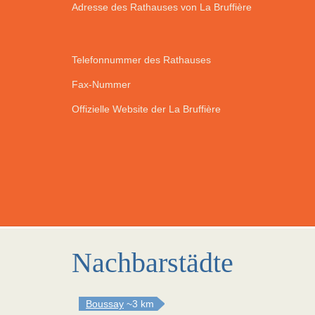
Adresse des Rathauses von La Bruffière
Telefonnummer des Rathauses
Fax-Nummer
Offizielle Website der La Bruffière
Nachbarstädte
Boussay
~3 km