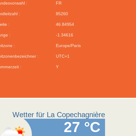
ndesvorwahl :
FR
stleitzahl :
85260
eite :
46.84954
nge :
-1.34616
itzone :
Europe/Paris
itzonenbezeichner :
UTC+1
mmerzeit :
Y
Wetter für La Copechagnière
27 °C