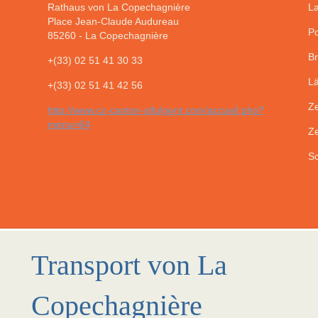
Rathaus von La Copechagnière
La
Place Jean-Claude Audureau
Po
85260
-
La Copechagnière
Br
+(33) 02 51 41 30 33
Lä
+(33) 02 51 41 42 56
Ze
http://www.cc-canton-stfulgent.com/accueil.php?
menu=64
Ze
So
Transport von La
Copechagnière