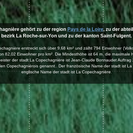
hagnière gehört zu der region
Pays de la Loire
, zu der abte
bezirk La Roche-sur-Yon und zu der kanton Saint-Fulgent.
echagnière erstreckt sich über 9,68 km² und zälht 794 Einwohner (Vol
von 82,02 Einwohner pro km². Die Mindesthöhe ist 64 m, die maximale H
eister der stadt La Copechagnière ist Jean-Claude Bonnaudet Auftrag 
en Copechagniérois genannt.. Der französische Name der stadt ist La
englische Name der stadt ist La Copechagnière.