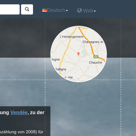
Deutsch
Deutsch
Welt
Welt
ilung
Vendée
, zu der
kszählung von 2008) für