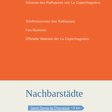
Adresse des Rathauses von La Copechagnière
Telefonnummer des Rathauses
Fax-Nummer
Offizielle Website der La Copechagnière
Nachbarstädte
Saint-Denis-la-Chevasse
~3 km