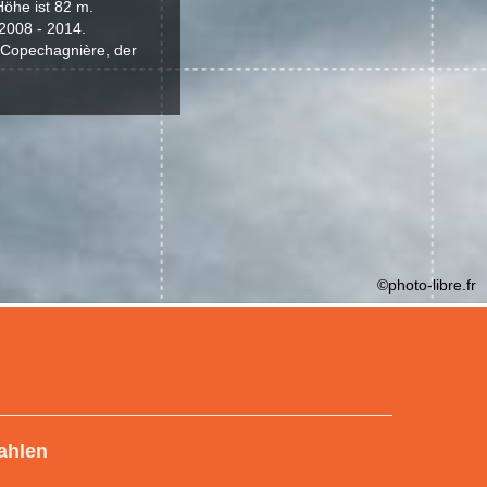
öhe ist 82 m.
2008 - 2014.
 Copechagnière, der
©photo-libre.fr
ahlen