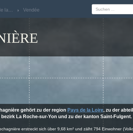
Pays de la Loire
Pays de la Loire
Vendée
Vendée
NIÈRE
hagnière gehört zu der region
Pays de la Loire
, zu der abte
bezirk La Roche-sur-Yon und zu der kanton Saint-Fulgent.
echagnière erstreckt sich über 9,68 km² und zälht 794 Einwohner (Vol