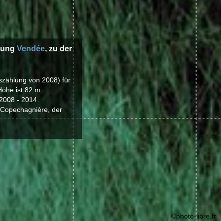
ilung
Vendée
, zu der
kszählung von 2008) für
öhe ist 82 m.
2008 - 2014.
 Copechagnière, der
©photo-libre.fr