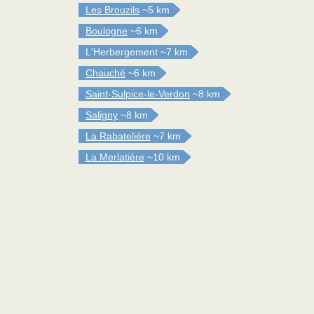
Les Brouzils
~5 km
Boulogne
~6 km
L'Herbergement
~7 km
Chauché
~6 km
Saint-Sulpice-le-Verdon
~8 km
Saligny
~8 km
La Rabatelière
~7 km
La Merlatière
~10 km