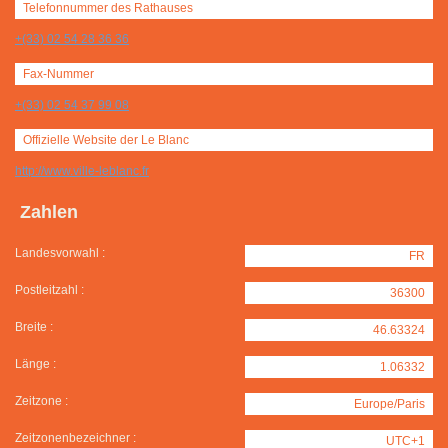
Telefonnummer des Rathauses
+(33) 02 54 28 36 36
Fax-Nummer
+(33) 02 54 37 99 08
Offizielle Website der Le Blanc
http://www.ville-leblanc.fr
Zahlen
Landesvorwahl :
FR
Postleitzahl :
36300
Breite :
46.63324
Länge :
1.06332
Zeitzone :
Europe/Paris
Zeitzonenbezeichner :
UTC+1