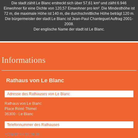
Die stadt zählt Le Blanc erstreckt sich über 57,61 km² und zälht 6.946
Einwohner für eine Dichte von 120,57 Einwohner pro km². Die Mindesthöhe ist
72 m, die maximale Höhe ist 140 m, die durchschnittliche Höhe beträgt 120 m.
Die bürgermeister der stadt Le Blanc ist Jean-Paul Chanteguet Auftrag 2001-
2008.
Der englische Name der stadt ist Le Blanc.
Informations
Rathaus von Le Blanc
Adresse des Rathauses von Le Blanc
Rathaus von Le Blanc
Place Réné Thimel
36300
-
Le Blanc
Telefonnummer des Rathauses
+(33) 02 54 28 36 36