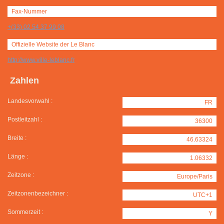
Fax-Nummer
+(33) 02 54 37 99 08
Offizielle Website der Le Blanc
http://www.ville-leblanc.fr
Zahlen
Landesvorwahl :
FR
Postleitzahl :
36300
Breite :
46.63324
Länge :
1.06332
Zeitzone :
Europe/Paris
Zeitzonenbezeichner :
UTC+1
Sommerzeit :
Y