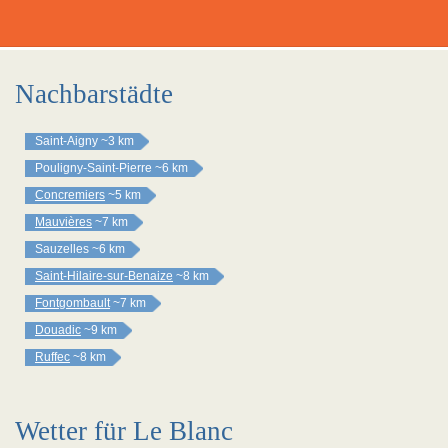
Nachbarstädte
Saint-Aigny
~3 km
Pouligny-Saint-Pierre
~6 km
Concremiers
~5 km
Mauvières
~7 km
Sauzelles
~6 km
Saint-Hilaire-sur-Benaize
~8 km
Fontgombault
~7 km
Douadic
~9 km
Ruffec
~8 km
Wetter für Le Blanc