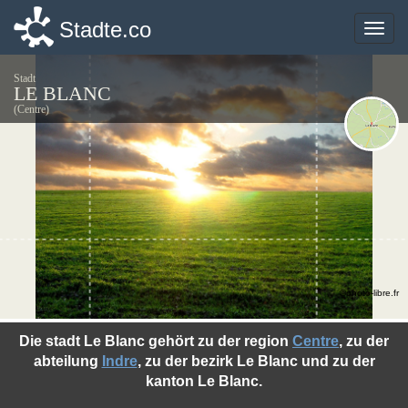
Stadte.co
Stadte.co
Toggle
Toggle
naviga
naviga
Stadt
LE BLANC
(Centre)
©photo-libre.fr
Die stadt Le Blanc gehört zu der region
Centre
, zu der
abteilung
Indre
, zu der bezirk Le Blanc und zu der
kanton Le Blanc.