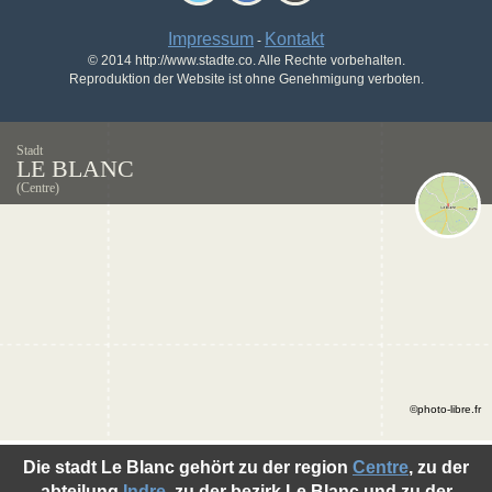
Impressum
Kontakt
-
© 2014 http://www.stadte.co. Alle Rechte vorbehalten.
Reproduktion der Website ist ohne Genehmigung verboten.
Stadt
LE BLANC
(Centre)
©photo-libre.fr
Die stadt Le Blanc gehört zu der region
Centre
, zu der
abteilung
Indre
, zu der bezirk Le Blanc und zu der