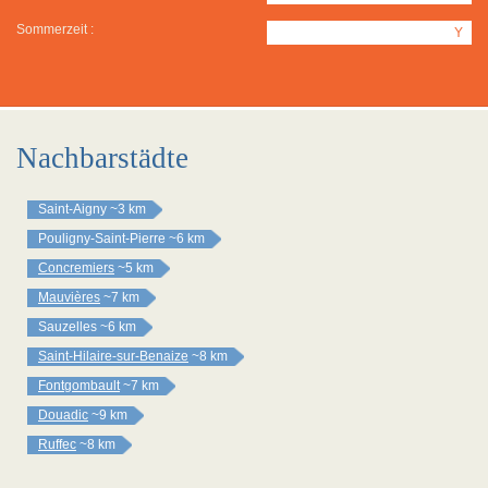
Sommerzeit :
Y
Nachbarstädte
Saint-Aigny
~3 km
Pouligny-Saint-Pierre
~6 km
Concremiers
~5 km
Mauvières
~7 km
Sauzelles
~6 km
Saint-Hilaire-sur-Benaize
~8 km
Fontgombault
~7 km
Douadic
~9 km
Ruffec
~8 km