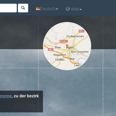
Deutsch
Deutsch
Welt
Welt
aronne
, zu der bezirk