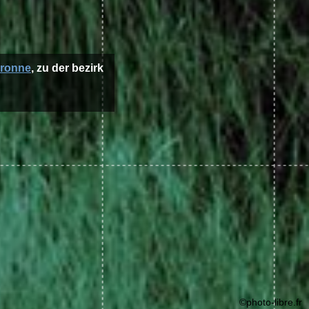
aronne
, zu der bezirk
©photo-libre.fr