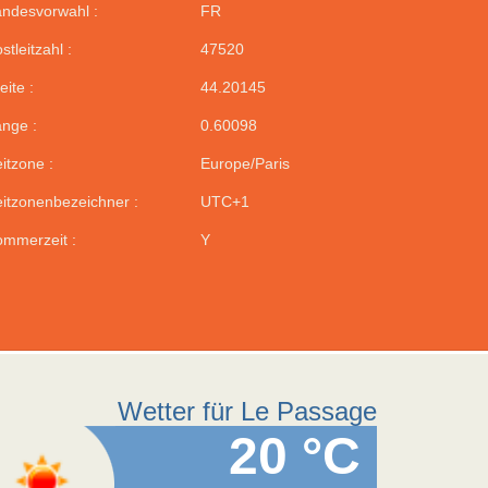
ndesvorwahl :
FR
stleitzahl :
47520
eite :
44.20145
nge :
0.60098
itzone :
Europe/Paris
itzonenbezeichner :
UTC+1
mmerzeit :
Y
Wetter für Le Passage
20 °C