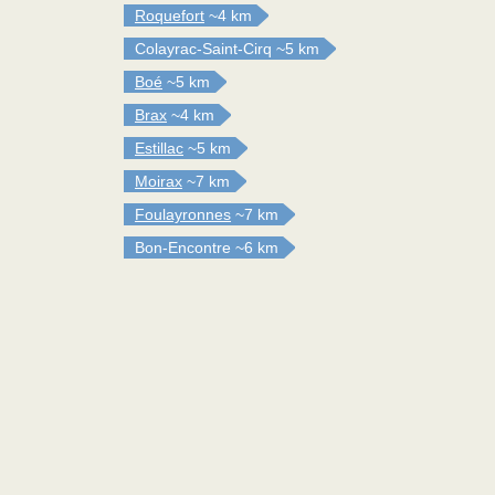
Roquefort
~4 km
Colayrac-Saint-Cirq
~5 km
Boé
~5 km
Brax
~4 km
Estillac
~5 km
Moirax
~7 km
Foulayronnes
~7 km
Bon-Encontre
~6 km