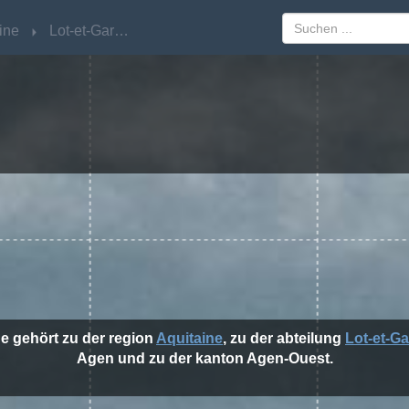
ine
ine
Lot-et-Garonne
Lot-et-Garonne
e gehört zu der region
Aquitaine
, zu der abteilung
Lot-et-G
Agen und zu der kanton Agen-Ouest.