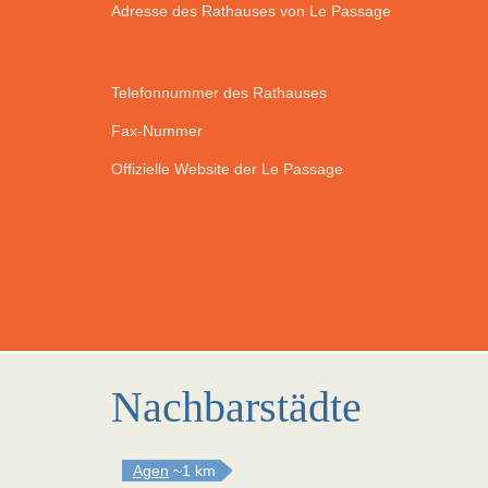
Adresse des Rathauses von Le Passage
Telefonnummer des Rathauses
Fax-Nummer
Offizielle Website der Le Passage
Nachbarstädte
Agen
~1 km