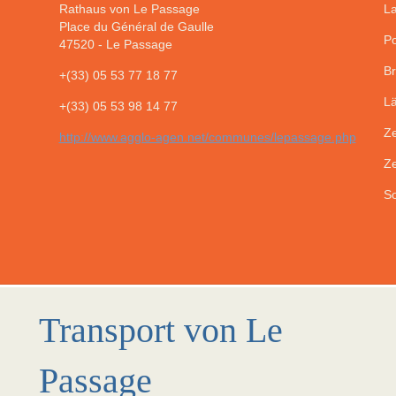
Rathaus von Le Passage
La
Place du Général de Gaulle
Po
47520
-
Le Passage
Br
+(33) 05 53 77 18 77
Lä
+(33) 05 53 98 14 77
Ze
http://www.agglo-agen.net/communes/lepassage.php
Ze
So
Transport von Le
Passage