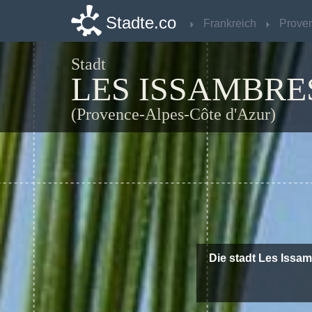
Stadte.co
Stadte.co
Frankreich
Frankreich
Stadt
LES ISSAMBRE
(Provence-Alpes-Côte d'Azur)
Die stadt Les Issa