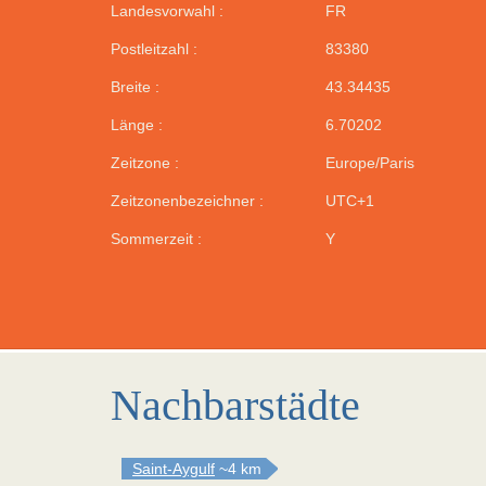
Landesvorwahl :
FR
Postleitzahl :
83380
Breite :
43.34435
Länge :
6.70202
Zeitzone :
Europe/Paris
Zeitzonenbezeichner :
UTC+1
Sommerzeit :
Y
Nachbarstädte
Saint-Aygulf
~4 km