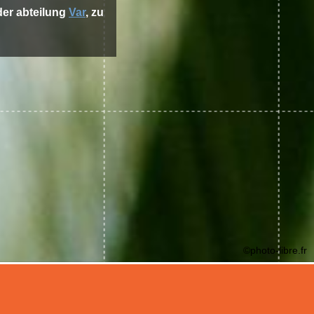
 der abteilung
Var
, zu
©photo-libre.fr