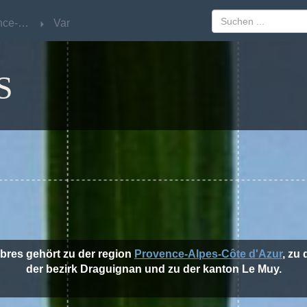
Provence-Alpes-Côte d'Azur
Provence-Alpes-Côte d'Azur
Var
Var
S
mbres gehört zu der region
Provence-Alpes-Côte d'Azur
, zu
der bezirk Draguignan und zu der kanton Le Muy.