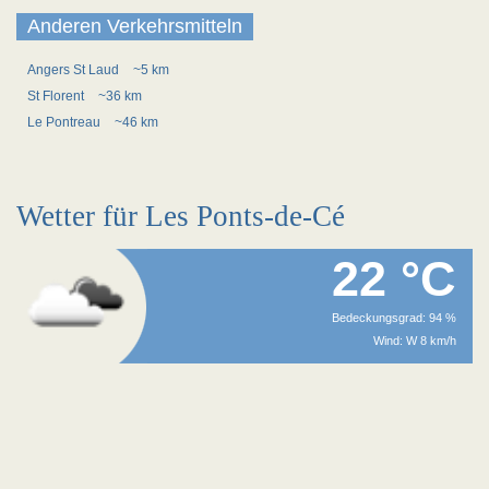
Anderen Verkehrsmitteln
Angers St Laud
~5 km
St Florent
~36 km
Le Pontreau
~46 km
Wetter für Les Ponts-de-Cé
22 °C
Bedeckungsgrad: 94 %
Wind: W 8 km/h