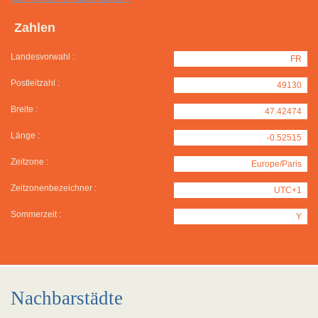
Zahlen
Landesvorwahl :
FR
Postleitzahl :
49130
Breite :
47.42474
Länge :
-0.52515
Zeitzone :
Europe/Paris
Zeitzonenbezeichner :
UTC+1
Sommerzeit :
Y
Nachbarstädte