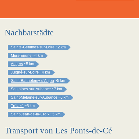
Nachbarstädte
Sainte-Gemmes-sur-Loire
~2 km
Mûrs-Erigné
~4 km
Angers
~5 km
Juigné-sur-Loire
~4 km
Saint-Barthélemy-d'Anjou
~5 km
Soulaines-sur-Aubance
~7 km
Saint-Melaine-sur-Aubance
~6 km
Trélazé
~5 km
Saint-Jean-de-la-Croix
~5 km
Transport von Les Ponts-de-Cé