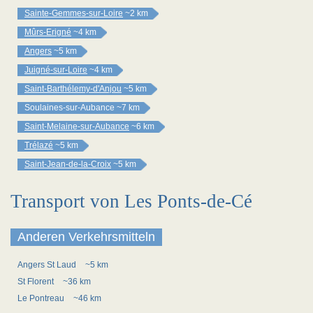
Sainte-Gemmes-sur-Loire
~2 km
Mûrs-Erigné
~4 km
Angers
~5 km
Juigné-sur-Loire
~4 km
Saint-Barthélemy-d'Anjou
~5 km
Soulaines-sur-Aubance
~7 km
Saint-Melaine-sur-Aubance
~6 km
Trélazé
~5 km
Saint-Jean-de-la-Croix
~5 km
Transport von Les Ponts-de-Cé
Anderen Verkehrsmitteln
Angers St Laud
~5 km
St Florent
~36 km
Le Pontreau
~46 km