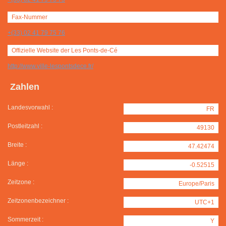
Fax-Nummer
+(33) 02 41 79 75 76
Offizielle Website der Les Ponts-de-Cé
http://www.ville-lespontsdece.fr/
Zahlen
Landesvorwahl :
FR
Postleitzahl :
49130
Breite :
47.42474
Länge :
-0.52515
Zeitzone :
Europe/Paris
Zeitzonenbezeichner :
UTC+1
Sommerzeit :
Y