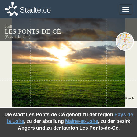
Stadte.co
Stadte.co
Toggle
Toggle
naviga
naviga
Stadt
LES PONTS-DE-CÉ
(Pays de la Loire)
©photo-libre.fr
Die stadt Les Ponts-de-Cé gehört zu der region
Pays de
la Loire
, zu der abteilung
Maine-et-Loire
, zu der bezirk
Angers und zu der kanton Les Ponts-de-Cé.