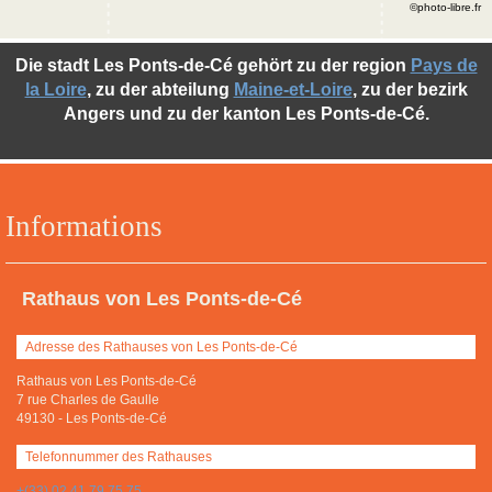
©photo-libre.fr
Die stadt Les Ponts-de-Cé gehört zu der region
Pays de
la Loire
, zu der abteilung
Maine-et-Loire
, zu der bezirk
Angers und zu der kanton Les Ponts-de-Cé.
Informations
Rathaus von Les Ponts-de-Cé
Adresse des Rathauses von Les Ponts-de-Cé
Rathaus von Les Ponts-de-Cé
7 rue Charles de Gaulle
49130
-
Les Ponts-de-Cé
Telefonnummer des Rathauses
+(33) 02 41 79 75 75