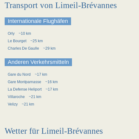
Transport von Limeil-Brévannes
Internationale Flughäfen
Orly
~10 km
Le Bourget
~25 km
Charles De Gaulle
~29 km
Anderen Verkehrsmitteln
Gare du Nord
~17 km
Gare Montparnasse
~16 km
La Defense Heliport
~17 km
Villaroche
~21 km
Velizy
~21 km
Wetter für Limeil-Brévannes