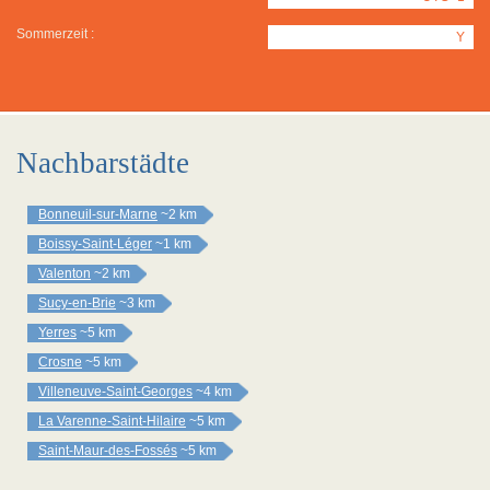
Sommerzeit :
Y
Nachbarstädte
Bonneuil-sur-Marne
~2 km
Boissy-Saint-Léger
~1 km
Valenton
~2 km
Sucy-en-Brie
~3 km
Yerres
~5 km
Crosne
~5 km
Villeneuve-Saint-Georges
~4 km
La Varenne-Saint-Hilaire
~5 km
Saint-Maur-des-Fossés
~5 km