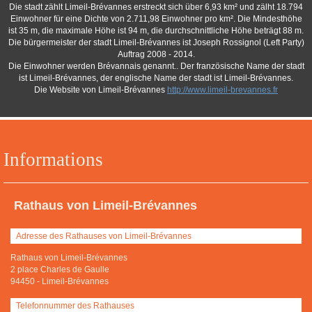
Die stadt zählt Limeil-Brévannes erstreckt sich über 6,93 km² und zälht 18.794
Einwohner für eine Dichte von 2.711,98 Einwohner pro km². Die Mindesthöhe
ist 35 m, die maximale Höhe ist 94 m, die durchschnittliche Höhe beträgt 88 m.
Die bürgermeister der stadt Limeil-Brévannes ist Joseph Rossignol (Left Party)
Auftrag 2008 - 2014.
Die Einwohner werden Brévannais genannt.. Der französische Name der stadt
ist Limeil-Brévannes, der englische Name der stadt ist Limeil-Brévannes.
Die Website von Limeil-Brévannes
http://www.limeil-brevannes.fr
Informations
Rathaus von Limeil-Brévannes
Adresse des Rathauses von Limeil-Brévannes
Rathaus von Limeil-Brévannes
2 place Charles de Gaulle
94450
-
Limeil-Brévannes
Telefonnummer des Rathauses