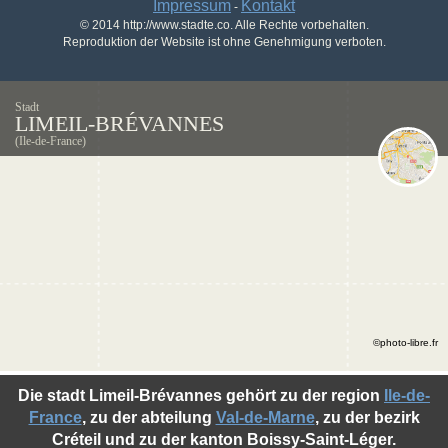
Impressum
Kontakt
-
© 2014 http://www.stadte.co. Alle Rechte vorbehalten.
Reproduktion der Website ist ohne Genehmigung verboten.
Stadt
LIMEIL-BRÉVANNES
(Ile-de-France)
©photo-libre.fr
Die stadt Limeil-Brévannes gehört zu der region
Ile-de-
France
, zu der abteilung
Val-de-Marne
, zu der bezirk
Créteil und zu der kanton Boissy-Saint-Léger.