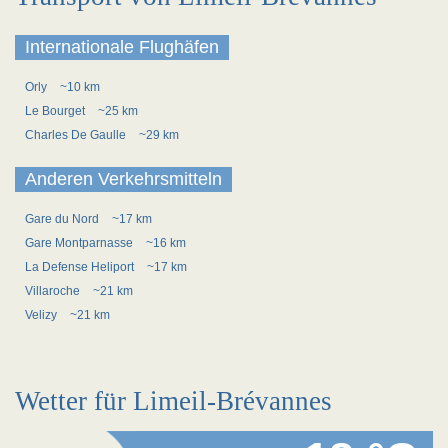
Internationale Flughäfen
Orly
~10 km
Le Bourget
~25 km
Charles De Gaulle
~29 km
Anderen Verkehrsmitteln
Gare du Nord
~17 km
Gare Montparnasse
~16 km
La Defense Heliport
~17 km
Villaroche
~21 km
Velizy
~21 km
Wetter für Limeil-Brévannes