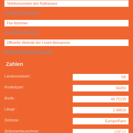
Telefonnummer des Rathauses
+(33) 01 45 10 76 00
Fax-Nummer
+(33) 01 45 10 76 35
Offizielle Website der Limeil-Brévannes
http://www.limeil-brevannes.fr/
Zahlen
Landesvorwahl :
FR
Postleitzahl :
94450
Breite :
48.75135
Länge :
2.48816
Zeitzone :
Europe/Paris
Zeitzonenbezeichner :
UTC+1