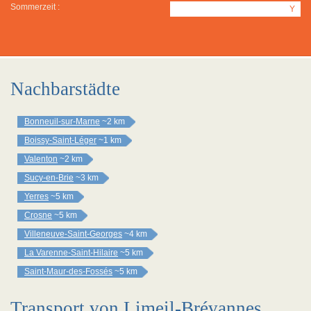
Sommerzeit :
Y
Nachbarstädte
Bonneuil-sur-Marne
~2 km
Boissy-Saint-Léger
~1 km
Valenton
~2 km
Sucy-en-Brie
~3 km
Yerres
~5 km
Crosne
~5 km
Villeneuve-Saint-Georges
~4 km
La Varenne-Saint-Hilaire
~5 km
Saint-Maur-des-Fossés
~5 km
Transport von Limeil-Brévannes