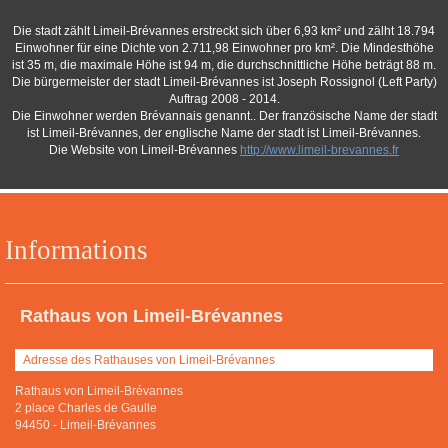
Die stadt zählt Limeil-Brévannes erstreckt sich über 6,93 km² und zälht 18.794
Einwohner für eine Dichte von 2.711,98 Einwohner pro km². Die Mindesthöhe
ist 35 m, die maximale Höhe ist 94 m, die durchschnittliche Höhe beträgt 88 m.
Die bürgermeister der stadt Limeil-Brévannes ist Joseph Rossignol (Left Party)
Auftrag 2008 - 2014.
Die Einwohner werden Brévannais genannt.. Der französische Name der stadt
ist Limeil-Brévannes, der englische Name der stadt ist Limeil-Brévannes.
Die Website von Limeil-Brévannes
http://www.limeil-brevannes.fr
Informations
Rathaus von Limeil-Brévannes
Adresse des Rathauses von Limeil-Brévannes
Rathaus von Limeil-Brévannes
2 place Charles de Gaulle
94450
-
Limeil-Brévannes