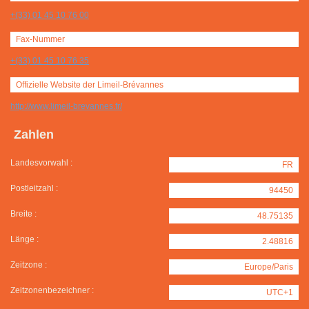
+(33) 01 45 10 76 00
Fax-Nummer
+(33) 01 45 10 76 35
Offizielle Website der Limeil-Brévannes
http://www.limeil-brevannes.fr/
Zahlen
Landesvorwahl :
FR
Postleitzahl :
94450
Breite :
48.75135
Länge :
2.48816
Zeitzone :
Europe/Paris
Zeitzonenbezeichner :
UTC+1