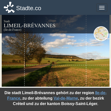
Stadte.co
Stadte.co
Toggle
Toggle
naviga
naviga
Stadt
LIMEIL-BRÉVANNES
(Ile-de-France)
©photo-libre.fr
Die stadt Limeil-Brévannes gehört zu der region
Ile-de-
France
, zu der abteilung
Val-de-Marne
, zu der bezirk
Créteil und zu der kanton Boissy-Saint-Léger.