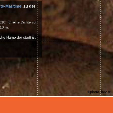
te-Maritime
, zu der
010) für eine Dichte von
 10 m.
che Name der stadt ist
©photo-libre.fr