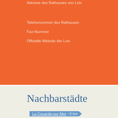
Adresse des Rathauses von Loix
Telefonnummer des Rathauses
Fax-Nummer
Offizielle Website der Loix
Nachbarstädte
La Couarde-sur-Mer
~3 km