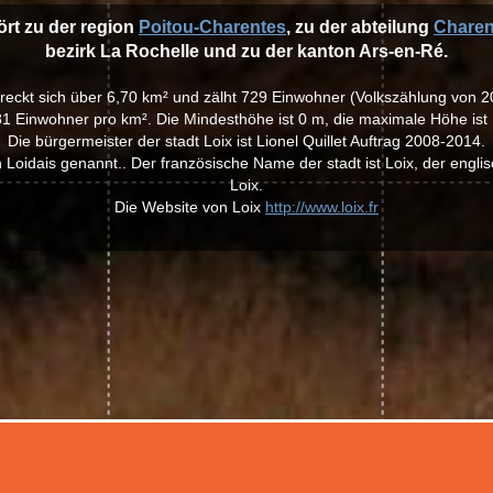
ört zu der region
Poitou-Charentes
, zu der abteilung
Charen
bezirk La Rochelle und zu der kanton Ars-en-Ré.
streckt sich über 6,70 km² und zälht 729 Einwohner (Volkszählung von 2
1 Einwohner pro km². Die Mindesthöhe ist 0 m, die maximale Höhe ist
Die bürgermeister der stadt Loix ist Lionel Quillet Auftrag 2008-2014.
Loidais genannt.. Der französische Name der stadt ist Loix, der englis
Loix.
Die Website von Loix
http://www.loix.fr