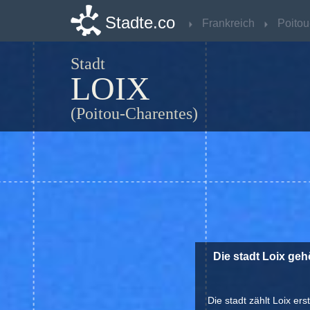
Stadte.co
Stadte.co
Frankreich
Frankreich
Stadt
LOIX
(Poitou-Charentes)
Die stadt Loix geh
Die stadt zählt Loix er