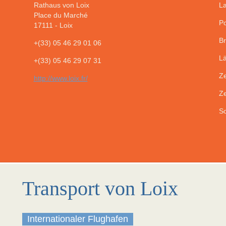
Rathaus von Loix
La
Place du Marché
Po
17111
-
Loix
Br
+(33) 05 46 29 01 06
Lä
+(33) 05 46 29 07 31
Ze
http://www.loix.fr/
Ze
So
Transport von Loix
Internationaler Flughafen