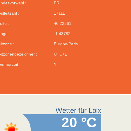
ndesvorwahl :
FR
stleitzahl :
17111
eite :
46.22361
nge :
-1.43782
itzone :
Europe/Paris
itzonenbezeichner :
UTC+1
mmerzeit :
Y
Wetter für Loix
20 °C