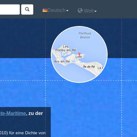
Deutsch
Deutsch
Welt
Welt
te-Maritime
, zu der
010) für eine Dichte von