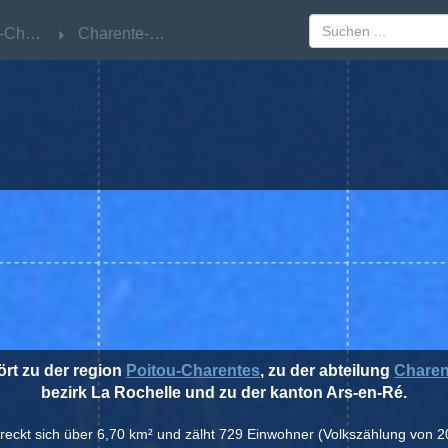
Poitou-Charentes
Poitou-Charentes
Charente-Maritime
Charente-Maritime
ört zu der region
Poitou-Charentes
, zu der abteilung
Charen
bezirk La Rochelle und zu der kanton Ars-en-Ré.
streckt sich über 6,70 km² und zälht 729 Einwohner (Volkszählung von 2