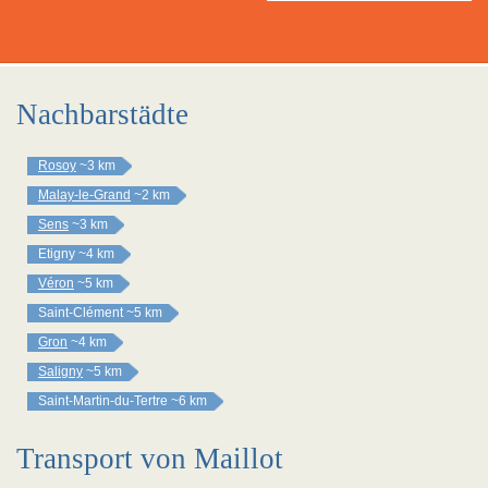
Nachbarstädte
Rosoy
~3 km
Malay-le-Grand
~2 km
Sens
~3 km
Etigny
~4 km
Véron
~5 km
Saint-Clément
~5 km
Gron
~4 km
Saligny
~5 km
Saint-Martin-du-Tertre
~6 km
Transport von Maillot