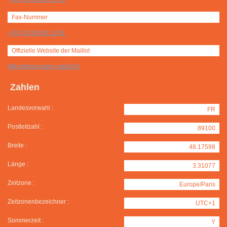
Fax-Nummer
+(33) 03 86 83 19 91
Offizielle Website der Maillot
http://www.mairie-maillot.fr
Zahlen
Landesvorwahl :
FR
Postleitzahl :
89100
Breite :
48.17598
Länge :
3.31077
Zeitzone :
Europe/Paris
Zeitzonenbezeichner :
UTC+1
Sommerzeit :
Y