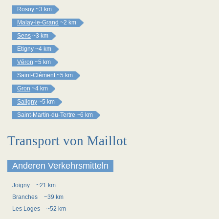
Rosoy
~3 km
Malay-le-Grand
~2 km
Sens
~3 km
Etigny
~4 km
Véron
~5 km
Saint-Clément
~5 km
Gron
~4 km
Saligny
~5 km
Saint-Martin-du-Tertre
~6 km
Transport von Maillot
Anderen Verkehrsmitteln
Joigny
~21 km
Branches
~39 km
Les Loges
~52 km