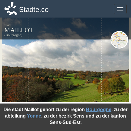
Stadte.co
Stadte.co
Toggle
Toggle
naviga
naviga
Stadt
MAILLOT
(Bourgogne)
©photo-libre.fr
Die stadt Maillot gehört zu der region
Bourgogne
, zu der
abteilung
Yonne
, zu der bezirk Sens und zu der kanton
Sens-Sud-Est.