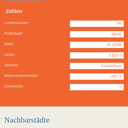
Zahlen
Landesvorwahl :
FR
Postleitzahl :
89100
Breite :
48.17598
Länge :
3.31077
Zeitzone :
Europe/Paris
Zeitzonenbezeichner :
UTC+1
Sommerzeit :
Y
Nachbarstädte