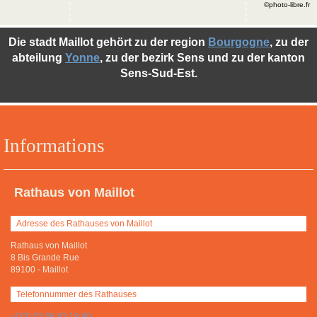
©photo-libre.fr
Die stadt Maillot gehört zu der region
Bourgogne
, zu der
abteilung
Yonne
, zu der bezirk Sens und zu der kanton
Sens-Sud-Est.
Informations
Rathaus von Maillot
Adresse des Rathauses von Maillot
Rathaus von Maillot
8 Bis Grande Rue
89100
-
Maillot
Telefonnummer des Rathauses
+(33) 03 86 83 19 90