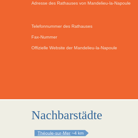
Adresse des Rathauses von Mandelieu-la-Napoule
Telefonnummer des Rathauses
Fax-Nummer
Offizielle Website der Mandelieu-la-Napoule
Nachbarstädte
Théoule-sur-Mer
~4 km