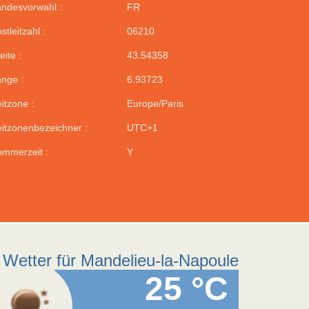
ndesvorwahl :
FR
stleitzahl :
06210
eite :
43.54358
nge :
6.93723
itzone :
Europe/Paris
itzonenbezeichner :
UTC+1
mmerzeit :
Y
Wetter für Mandelieu-la-Napoule
25 °C