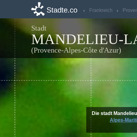
Stadte.co
Stadte.co
Frankreich
Frankreich
Stadt
MANDELIEU-L
(Provence-Alpes-Côte d'Azur)
Die stadt Mandelie
Alpes-Marit