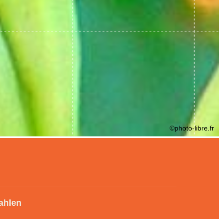
©photo-libre.fr
ahlen