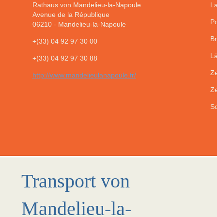
Rathaus von Mandelieu-la-Napoule
La
Avenue de la République
Po
06210
-
Mandelieu-la-Napoule
Br
+(33) 04 92 97 30 00
Lä
+(33) 04 92 97 30 88
Ze
http://www.mandelieulanapoule.fr/
Ze
So
Transport von
Mandelieu-la-