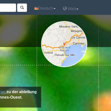
Deutsch
Deutsch
Welt
Welt
zur
, zu der abteilung
annes-Ouest.