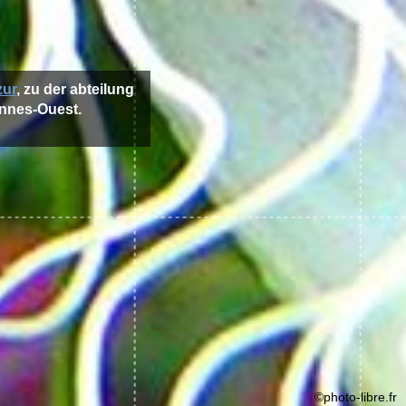
zur
, zu der abteilung
annes-Ouest.
©photo-libre.fr