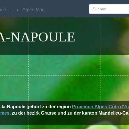
Provence-Alpes-Côte d'Azur
Provence-Alpes-Côte d'Azur
Alpes-Maritimes
Alpes-Maritimes
A-NAPOULE
u-la-Napoule gehört zu der region
Provence-Alpes-Côte d'A
imes
, zu der bezirk Grasse und zu der kanton Mandelieu-C