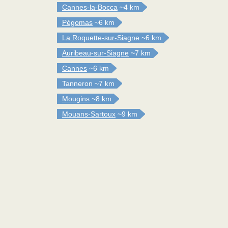
Cannes-la-Bocca
~4 km
Pégomas
~6 km
La Roquette-sur-Siagne
~6 km
Auribeau-sur-Siagne
~7 km
Cannes
~6 km
Tanneron
~7 km
Mougins
~8 km
Mouans-Sartoux
~9 km