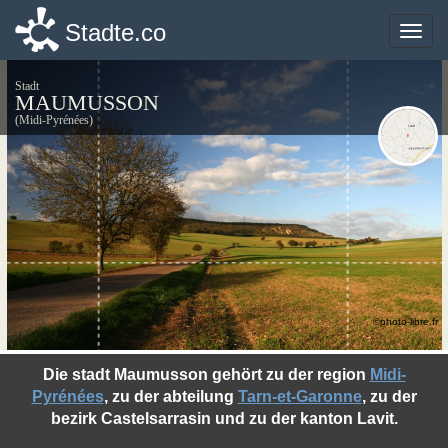
Stadte.co
Stadte.co
Toggle
Toggle
naviga
naviga
Stadt
MAUMUSSON
(Midi-Pyrénées)
©photo-libre.fr
Die stadt Maumusson gehört zu der region
Midi-
Pyrénées
, zu der abteilung
Tarn-et-Garonne
, zu der
bezirk Castelsarrasin und zu der kanton Lavit.