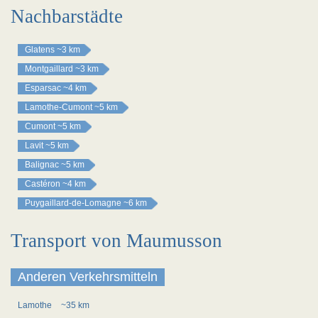
Nachbarstädte
Glatens
~3 km
Montgaillard
~3 km
Esparsac
~4 km
Lamothe-Cumont
~5 km
Cumont
~5 km
Lavit
~5 km
Balignac
~5 km
Castéron
~4 km
Puygaillard-de-Lomagne
~6 km
Transport von Maumusson
Anderen Verkehrsmitteln
Lamothe
~35 km