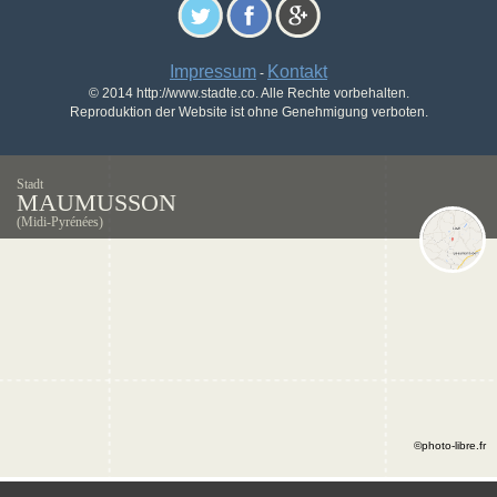
Impressum
Kontakt
-
© 2014 http://www.stadte.co. Alle Rechte vorbehalten.
Reproduktion der Website ist ohne Genehmigung verboten.
Stadt
MAUMUSSON
(Midi-Pyrénées)
©photo-libre.fr