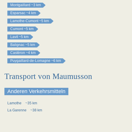
Montgaillard
~3 km
Esparsac
~4 km
Lamothe-Cumont
~5 km
Cumont
~5 km
Lavit
~5 km
Balignac
~5 km
Castéron
~4 km
Puygaillard-de-Lomagne
~6 km
Transport von Maumusson
Anderen Verkehrsmitteln
Lamothe
~35 km
La Garenne
~38 km