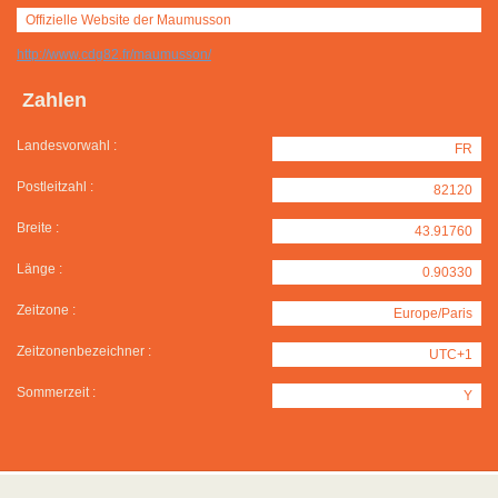
Offizielle Website der Maumusson
http://www.cdg82.fr/maumusson/
Zahlen
Landesvorwahl :
FR
Postleitzahl :
82120
Breite :
43.91760
Länge :
0.90330
Zeitzone :
Europe/Paris
Zeitzonenbezeichner :
UTC+1
Sommerzeit :
Y