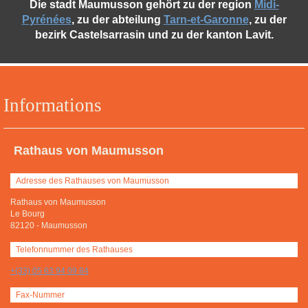
Die stadt Maumusson gehört zu der region
Midi-
Pyrénées
, zu der abteilung
Tarn-et-Garonne
, zu der
bezirk Castelsarrasin und zu der kanton Lavit.
Informations
Rathaus von Maumusson
Adresse des Rathauses von Maumusson
Rathaus von Maumusson
Le Bourg
82120
-
Maumusson
Telefonnummer des Rathauses
+(33) 05 63 94 09 84
Fax-Nummer