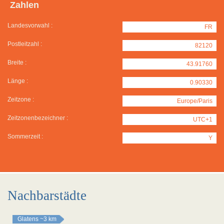
Zahlen
Landesvorwahl :
FR
Postleitzahl :
82120
Breite :
43.91760
Länge :
0.90330
Zeitzone :
Europe/Paris
Zeitzonenbezeichner :
UTC+1
Sommerzeit :
Y
Nachbarstädte
Glatens
~3 km