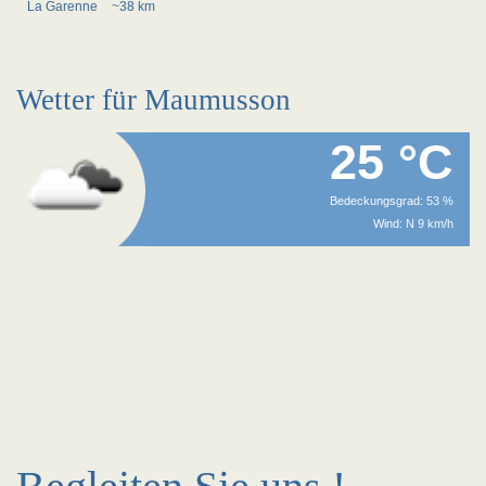
La Garenne
~38 km
Wetter für Maumusson
25 °C
Bedeckungsgrad: 53 %
Wind: N 9 km/h