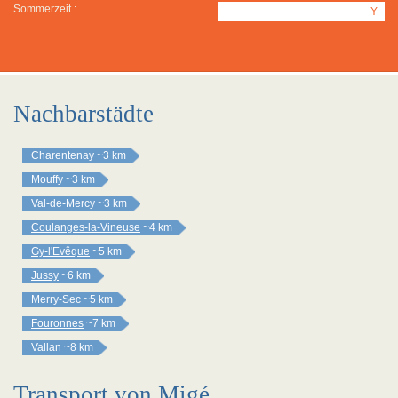
Sommerzeit :
Y
Nachbarstädte
Charentenay
~3 km
Mouffy
~3 km
Val-de-Mercy
~3 km
Coulanges-la-Vineuse
~4 km
Gy-l'Evêque
~5 km
Jussy
~6 km
Merry-Sec
~5 km
Fouronnes
~7 km
Vallan
~8 km
Transport von Migé