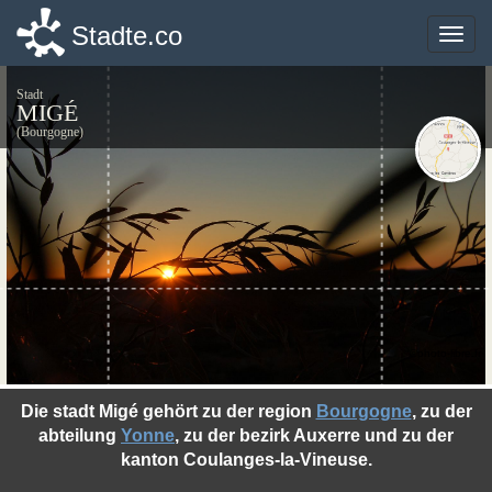
Stadte.co
Stadte.co
Toggle
Toggle
naviga
naviga
Stadt
MIGÉ
(Bourgogne)
©photo-libre.fr
Die stadt Migé gehört zu der region
Bourgogne
, zu der
abteilung
Yonne
, zu der bezirk Auxerre und zu der
kanton Coulanges-la-Vineuse.