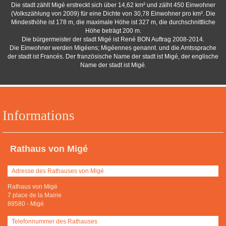
Die stadt zählt Migé erstreckt sich über 14,62 km² und zälht 450 Einwohner
(Volkszählung von 2009) für eine Dichte von 30,78 Einwohner pro km². Die
Mindesthöhe ist 178 m, die maximale Höhe ist 327 m, die durchschnittliche
Höhe beträgt 200 m.
Die bürgermeister der stadt Migé ist René BON Auftrag 2008-2014.
Die Einwohner werden Migéens; Migéennes genannt. und die Amtssprache
der stadt ist Francés. Der französische Name der stadt ist Migé, der englische
Name der stadt ist Migé.
Informations
Rathaus von Migé
Adresse des Rathauses von Migé
Rathaus von Migé
7 place de la Mairie
89580
-
Migé
Telefonnummer des Rathauses