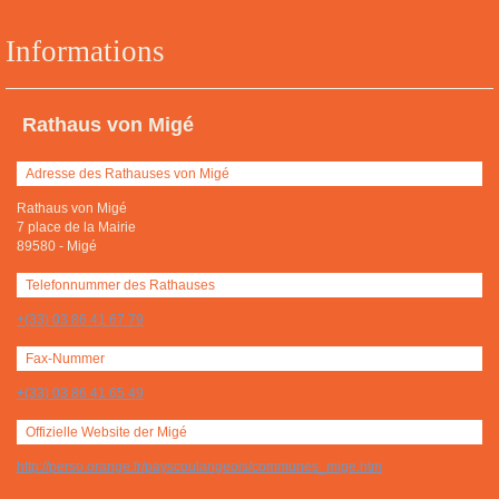
Informations
Rathaus von Migé
Adresse des Rathauses von Migé
Rathaus von Migé
7 place de la Mairie
89580
-
Migé
Telefonnummer des Rathauses
+(33) 03 86 41 67 79
Fax-Nummer
+(33) 03 86 41 65 49
Offizielle Website der Migé
http://perso.orange.fr/payscoulangeois/communes_mige.htm