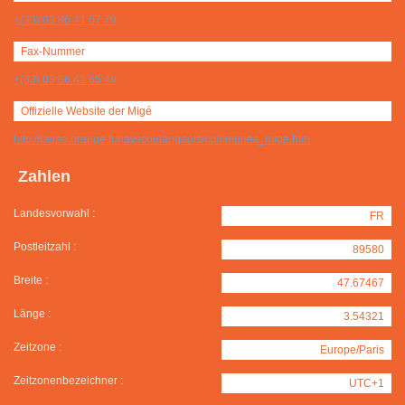
+(33) 03 86 41 67 79
Fax-Nummer
+(33) 03 86 41 65 49
Offizielle Website der Migé
http://perso.orange.fr/payscoulangeois/communes_mige.htm
Zahlen
Landesvorwahl :
FR
Postleitzahl :
89580
Breite :
47.67467
Länge :
3.54321
Zeitzone :
Europe/Paris
Zeitzonenbezeichner :
UTC+1