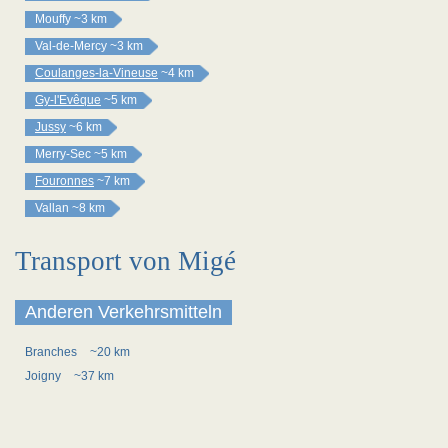
Mouffy
~3 km
Val-de-Mercy
~3 km
Coulanges-la-Vineuse
~4 km
Gy-l'Evêque
~5 km
Jussy
~6 km
Merry-Sec
~5 km
Fouronnes
~7 km
Vallan
~8 km
Transport von Migé
Anderen Verkehrsmitteln
Branches
~20 km
Joigny
~37 km