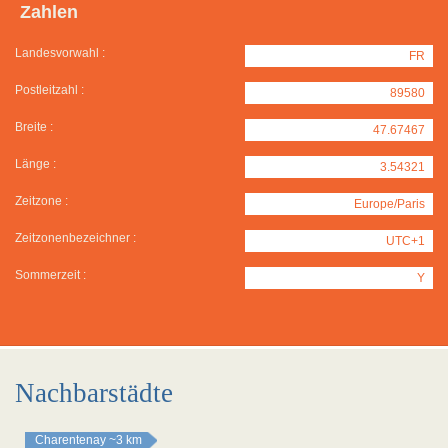
Zahlen
Landesvorwahl :
FR
Postleitzahl :
89580
Breite :
47.67467
Länge :
3.54321
Zeitzone :
Europe/Paris
Zeitzonenbezeichner :
UTC+1
Sommerzeit :
Y
Nachbarstädte
Charentenay
~3 km