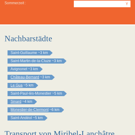
Sommerzeit :
Y
Nachbarstädte
Saint-Guillaume
~3 km
Saint-Martin-de-la-Cluze
~3 km
Avignonet
~3 km
Château-Bernard
~3 km
Le Gua
~5 km
Saint-Paul-lès-Monestier
~5 km
Sinard
~4 km
Monestier-de-Clermont
~6 km
Saint-Andéol
~5 km
Transport von Miribel-Lanchâtre