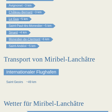
Avignonet
~3 km
Château-Bernard
~3 km
Le Gua
~5 km
Saint-Paul-lès-Monestier
~5 km
Sinard
~4 km
Monestier-de-Clermont
~6 km
Saint-Andéol
~5 km
Transport von Miribel-Lanchâtre
Internationaler Flughafen
Saint Geoirs
~49 km
Wetter für Miribel-Lanchâtre