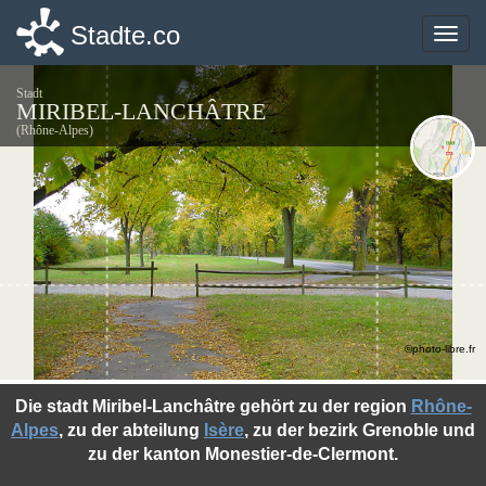
Stadte.co
Stadte.co
Toggle
Toggle
naviga
naviga
Stadt
MIRIBEL-LANCHÂTRE
(Rhône-Alpes)
©photo-libre.fr
Die stadt Miribel-Lanchâtre gehört zu der region
Rhône-
Alpes
, zu der abteilung
Isère
, zu der bezirk Grenoble und
zu der kanton Monestier-de-Clermont.