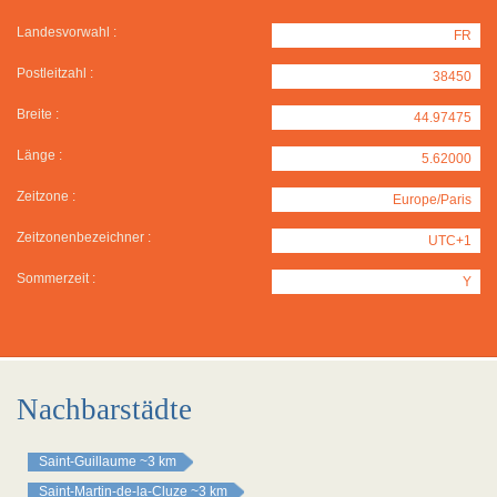
Landesvorwahl :
FR
Postleitzahl :
38450
Breite :
44.97475
Länge :
5.62000
Zeitzone :
Europe/Paris
Zeitzonenbezeichner :
UTC+1
Sommerzeit :
Y
Nachbarstädte
Saint-Guillaume
~3 km
Saint-Martin-de-la-Cluze
~3 km