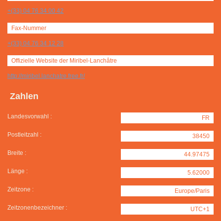
+(33) 04 76 34 00 42
Fax-Nummer
+(33) 04 76 34 12 28
Offizielle Website der Miribel-Lanchâtre
http://miribel.lanchatre.free.fr/
Zahlen
Landesvorwahl :
FR
Postleitzahl :
38450
Breite :
44.97475
Länge :
5.62000
Zeitzone :
Europe/Paris
Zeitzonenbezeichner :
UTC+1