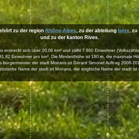
ehört zu der region
Rhône-Alpes
, zu der abteilung
Isère
, zu
und zu der kanton Rives.
ns erstreckt sich über 20,06 km² und zälht 7.860 Einwohner (Volkszähl
91,82 Einwohner pro km². Die Mindesthöhe ist 180 m, die maximale Hö
e bürgermeister der stadt Moirans ist Gérard Simonet Auftrag 2008-20
zösische Name der stadt ist Moirans, der englische Name der stadt ist