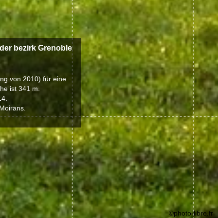
 der bezirk Grenoble
ung von 2010) für eine
he ist 341 m.
14.
 Moirans.
©photo-libre.fr