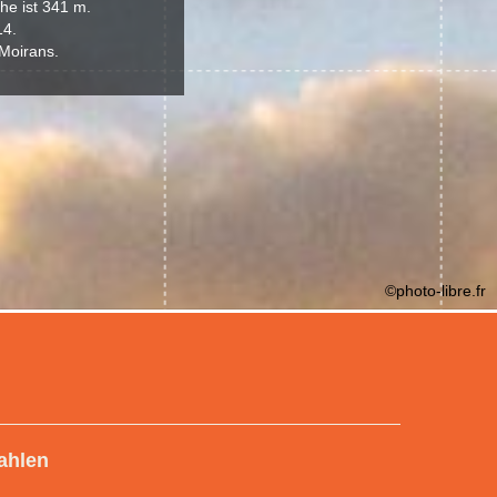
he ist 341 m.
14.
 Moirans.
©photo-libre.fr
ahlen