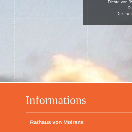
Dichte von 3
Di
Der fran
Informations
Rathaus von Moirans