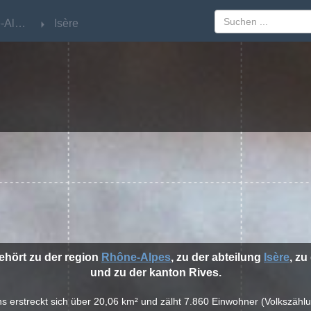
Rhône-Alpes
Rhône-Alpes
Isère
Isère
ehört zu der region
Rhône-Alpes
, zu der abteilung
Isère
, zu
und zu der kanton Rives.
ns erstreckt sich über 20,06 km² und zälht 7.860 Einwohner (Volkszähl