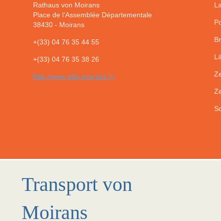
Rathaus von Moirans
La
Place de l'Assemblée Départementale
Po
38430
-
Moirans
Br
+(33) 04 76 35 44 55
Lä
+(33) 04 76 35 38 26
Ze
http://www.ville-moirans.fr/
Ze
So
Transport von
Moirans