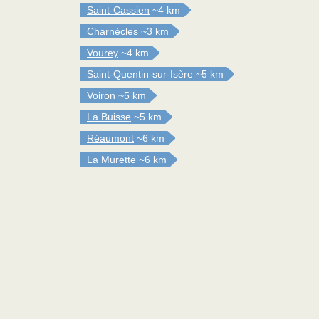
Saint-Cassien
~4 km
Charnècles
~3 km
Vourey
~4 km
Saint-Quentin-sur-Isère
~5 km
Voiron
~5 km
La Buisse
~5 km
Réaumont
~6 km
La Murette
~6 km