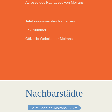
Adresse des Rathauses von Moirans
Telefonnummer des Rathauses
Fax-Nummer
Offizielle Website der Moirans
Nachbarstädte
Saint-Jean-de-Moirans
~2 km