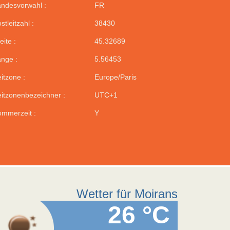
ndesvorwahl :
FR
stleitzahl :
38430
eite :
45.32689
nge :
5.56453
itzone :
Europe/Paris
itzonenbezeichner :
UTC+1
mmerzeit :
Y
Wetter für Moirans
26 °C