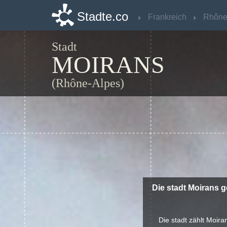
Stadte.co
Stadte.co
Frankreich
Frankreich
Stadt
MOIRANS
(Rhône-Alpes)
Die stadt Moirans g
Die stadt zählt Moira