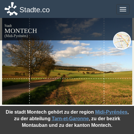
Stadte.co
Stadte.co
Toggle
Toggle
naviga
naviga
Stadt
MONTECH
(Midi-Pyrénées)
©photo-libre.fr
Die stadt Montech gehört zu der region
Midi-Pyrénées
,
zu der abteilung
Tarn-et-Garonne
, zu der bezirk
Montauban und zu der kanton Montech.