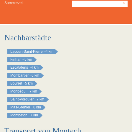
Sommerzeit :
Y
Nachbarstädte
Lacourt-Saint-Pierre
~4 km
Finhan
~5 km
Escatalens
~4 km
Montbartier
~6 km
Bourret
~5 km
Monbéqui
~7 km
Saint-Porquier
~7 km
Mas-Grenier
~8 km
Montbeton
~7 km
Transport von Montech