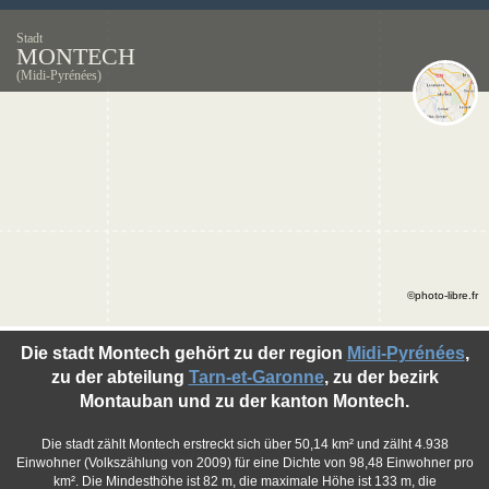
Stadt
MONTECH
(Midi-Pyrénées)
©photo-libre.fr
Die stadt Montech gehört zu der region
Midi-Pyrénées
,
zu der abteilung
Tarn-et-Garonne
, zu der bezirk
Montauban und zu der kanton Montech.
Die stadt zählt Montech erstreckt sich über 50,14 km² und zälht 4.938
Einwohner (Volkszählung von 2009) für eine Dichte von 98,48 Einwohner pro
km². Die Mindesthöhe ist 82 m, die maximale Höhe ist 133 m, die