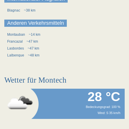
Blagnac
~38 km
Anderen Verkehrsmitteln
Montauban
~14 km
Francazal
~47 km
Lasbordes
~47 km
Lalbenque
~48 km
Wetter für Montech
28 °C
Bedeckungsgrad: 100 %
Wind: S 35 km/h