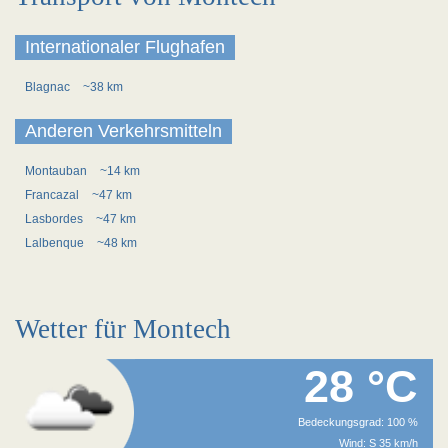
Internationaler Flughafen
Blagnac
~38 km
Anderen Verkehrsmitteln
Montauban
~14 km
Francazal
~47 km
Lasbordes
~47 km
Lalbenque
~48 km
Wetter für Montech
28 °C
Bedeckungsgrad: 100 %
Wind: S 35 km/h