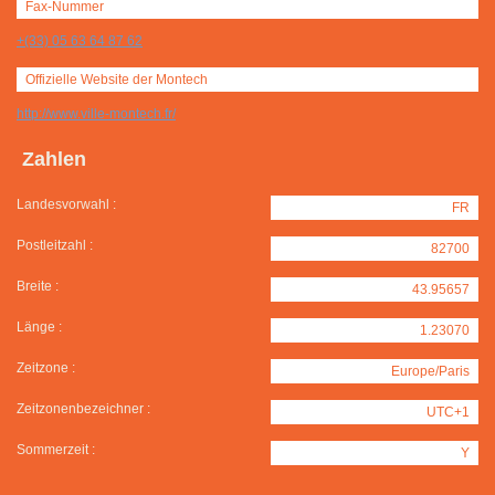
Fax-Nummer
+(33) 05 63 64 87 62
Offizielle Website der Montech
http://www.ville-montech.fr/
Zahlen
Landesvorwahl :
FR
Postleitzahl :
82700
Breite :
43.95657
Länge :
1.23070
Zeitzone :
Europe/Paris
Zeitzonenbezeichner :
UTC+1
Sommerzeit :
Y