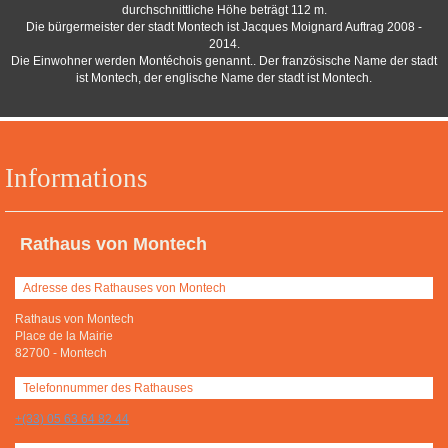
durchschnittliche Höhe beträgt 112 m.
Die bürgermeister der stadt Montech ist Jacques Moignard Auftrag 2008 -
2014.
Die Einwohner werden Montéchois genannt.. Der französische Name der stadt
ist Montech, der englische Name der stadt ist Montech.
Informations
Rathaus von Montech
Adresse des Rathauses von Montech
Rathaus von Montech
Place de la Mairie
82700
-
Montech
Telefonnummer des Rathauses
+(33) 05 63 64 82 44