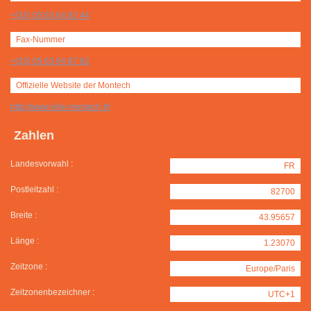
+(33) 05 63 64 82 44
Fax-Nummer
+(33) 05 63 64 87 62
Offizielle Website der Montech
http://www.ville-montech.fr/
Zahlen
Landesvorwahl :
FR
Postleitzahl :
82700
Breite :
43.95657
Länge :
1.23070
Zeitzone :
Europe/Paris
Zeitzonenbezeichner :
UTC+1