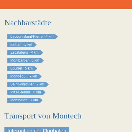
Nachbarstädte
Lacourt-Saint-Pierre
~4 km
Finhan
~5 km
Escatalens
~4 km
Montbartier
~6 km
Bourret
~5 km
Monbéqui
~7 km
Saint-Porquier
~7 km
Mas-Grenier
~8 km
Montbeton
~7 km
Transport von Montech
Internationaler Flughafen